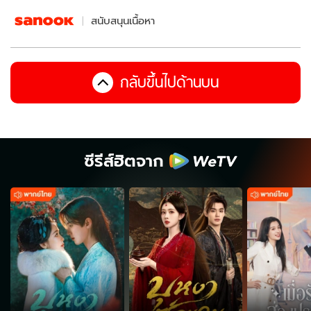
สนับสนุนเนื้อหา
กลับขึ้นไปด้านบน
ซีรีส์ฮิตจาก