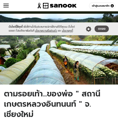
เที่ยว-กิน
เข้าสู่ระบบสมาชิก
หมวดอื่นๆ
//s.isanook.com/tr/0/ud/280/1400995/intranon.jpg
Sanook
//s.isanook.com/sr/0/images/logo-
600
60
new-
sanook.png
เว็บไซต์นี้ใช้คุกกี้
เพื่อให้ท่านได้รับประสบการณ์การใช้งานที่ดีที่สุดบน เว็บไซต์
ตกลง
ของเรา โปรดศึกษาเพิ่มเติมที่
นโยบายความเป็นส่วนตัว
และ
นโยบายคุกกี้
ตามรอยเท้า...ของพ่อ " สถานี
เกษตรหลวงอินทนนท์ " จ.
เชียงใหม่