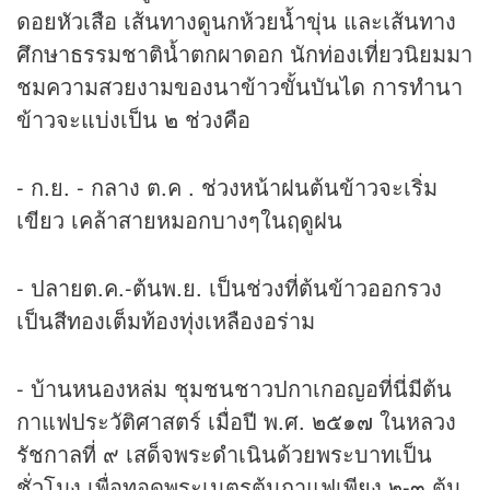
ดอยหัวเสือ เส้นทางดูนกห้วยน้ำขุ่น และเส้นทาง
ศึกษาธรรมชาติน้ำตกผาดอก นักท่องเที่ยวนิยมมา
ชมความสวยงามของนาข้าวขั้นบันได การทำนา
ข้าวจะแบ่งเป็น ๒ ช่วงคือ
- ก.ย. - กลาง ต.ค . ช่วงหน้าฝนต้นข้าวจะเริ่ม
เขียว เคล้าสายหมอกบางๆในฤดูฝน
- ปลายต.ค.-ต้นพ.ย. เป็นช่วงที่ต้นข้าวออกรวง
เป็นสีทองเต็มท้องทุ่งเหลืองอร่าม
- บ้านหนองหล่ม ชุมชนชาวปกาเกอญอที่นี่มีต้น
กาแฟประวัติศาสตร์ เมื่อปี พ.ศ. ๒๕๑๗ ในหลวง
รัชกาลที่ ๙ เสด็จพระดำเนินด้วยพระบาทเป็น
ชั่วโมง เพื่อทอดพระเนตรต้นกาแฟเพียง ๒-๓ ต้น