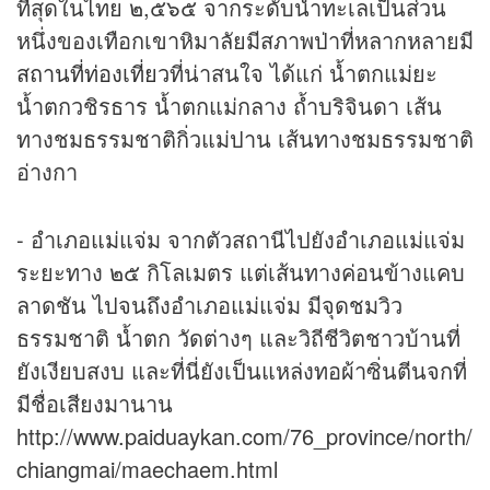
ที่สุดในไทย ๒,๕๖๕ จากระดับน้ำทะเลเป็นส่วน
หนึ่งของเทือกเขาหิมาลัยมีสภาพป่าที่หลากหลายมี
สถานที่ท่องเที่ยว
ที่น่าสนใจ ได้แก่ น้ำตกแม่ยะ
น้ำตกวชิรธาร น้ำตกแม่กลาง ถ้ำบริจินดา เส้น
ทางชมธรรมชาติกิ่วแม่ปาน เส้นทางชมธรรมชาติ
อ่างกา
- อำเภอแม่แจ่ม จากตัวสถานีไปยังอำเภอแม่แจ่ม
ระยะทาง ๒๕ กิโลเมตร แต่เส้นทางค่อนข้างแคบ
ลาดชัน ไปจนถึงอำเภอแม่แจ่ม มีจุดชมวิว
ธรรมชาติ น้ำตก วัดต่างๆ และวิถีชีวิตชาวบ้านที่
ยังเงียบสงบ และที่นี่ยังเป็นแหล่งทอผ้าซิ่นตีนจกที่
มีชื่อเสียงมานาน
http://www.paiduaykan.com/76_province/north/
chiangmai/maechaem.html