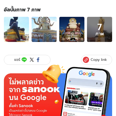
อัลบั้มภาพ 7 ภาพ
อัลบั้ม
7
ภาพ
7
ภาพ
ภาพ
ของ
แวะ
สัก
การะ..สิ่ง
Copy link
แชร์
ศักดิ์สิทธิ์
ใหญ่
ระ
ดับ
บิ๊
กบน
‘เกาะสมุย’