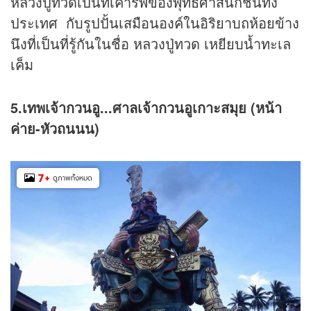
หลวงปู่ทวดเป็นที่เคารพของพุทธศาสนิกชนทั้ง
ประเทศ กับรูปปั้นเสมือนองค์ในอิริยาบถห้อยข้าง
นึงที่เป็นที่รู้กันในชื่อ หลวงปู่ทวด เหยียบน้ำทะเล
เค็ม
5.เทพเจ้ากวนอู...ศาลเจ้ากวนอูเกาะสมุย (หน้า
ค่าย-หัวถนนน)
7
+
ดูภาพทั้งหมด