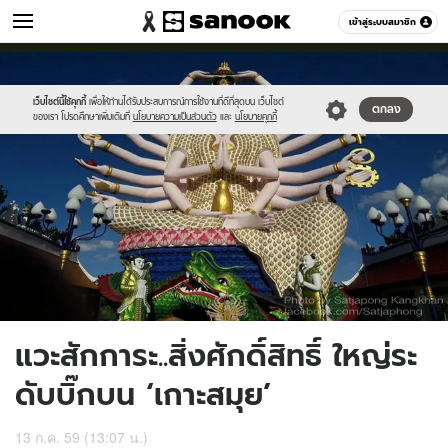
เที่ยว-กิน
เข้าสู่ระบบสมาชิก
หมวดอื่นๆ
//s.isanook.com/tr/0/ud/279/1399767/batch_13672044_1188202997
Sanook
//s.isanook.com/sr/0/images/logo-
600
60
new-
sanook.png
เว็บไซต์นี้ใช้คุกกี้
เพื่อให้ท่านได้รับประสบการณ์การใช้งานที่ดีที่สุดบน เว็บไซต์
ตกลง
ของเรา โปรดศึกษาเพิ่มเติมที่
นโยบายความเป็นส่วนตัว
และ
นโยบายคุกกี้
แวะสักการะ..สิ่งศักดิ์สิทธิ์ ใหญ่ระ
ดับบิ๊กบน ‘เกาะสมุย’
13 ก.ค. 59 (13:07 น.)