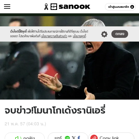
กีฬา
เข้าสู่ระบบสมาชิก
หมวดอื่นๆ
//s.isanook.com/sp/0/ud/14/71571/rani.jpg
Sanook
//s.isanook.com/sr/0/images/logo-
600
60
new-
sanook.png
เว็บไซต์นี้ใช้คุกกี้
เพื่อให้ท่านได้รับประสบการณ์การใช้งานที่ดีที่สุดบน เว็บไซต์
ตกลง
ของเรา โปรดศึกษาเพิ่มเติมที่
นโยบายความเป็นส่วนตัว
และ
นโยบายคุกกี้
จบข่าว!โมนาโกเด้งรานิเอรี่
21 พ.ค. 57 (04:03 น.)
Copy link
แชร์
กดฟัง