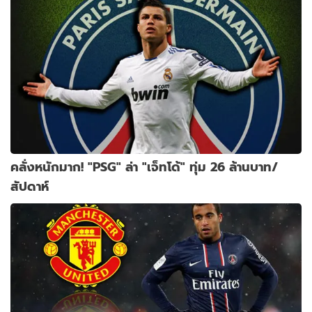
คลั่งหนักมาก! "PSG" ล่า "เจ็ทโด้" ทุ่ม 26 ล้านบาท/
สัปดาห์