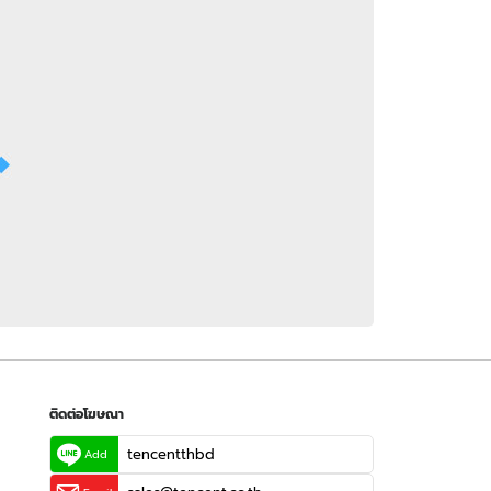
 WeTV
ติดต่อโฆษณา
tencentthbd
sales@tencent.co.th
รา
ร้องเรียนเนื้อหาไม่เหมาะสม
แนะนำติชม แจ้งปัญหาการใช้งาน
ติดต่อโฆษณา
tencentthbd
Add