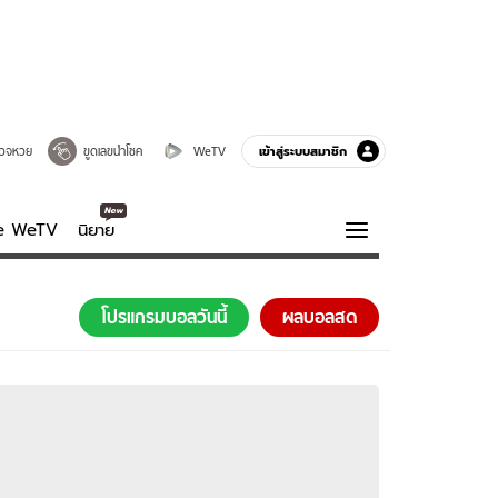
เข้าสู่ระบบสมาชิก
วจหวย
ขูดเลขนำโชค
WeTV
ve WeTV
นิยาย
รบรส
ความรู้รอบตัว
โปรแกรมบอลวันนี้
ผลบอลสด
ฮาวทู
กูรู-รอบรู้