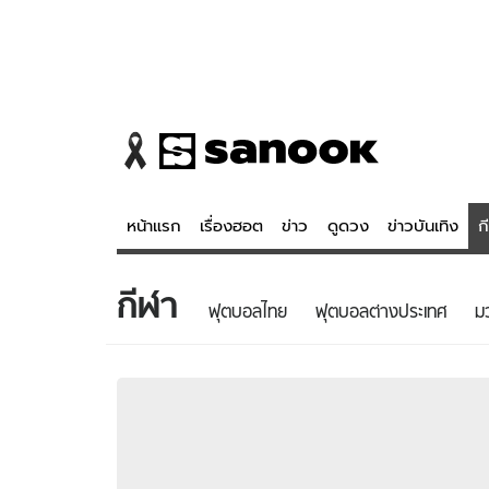
หน้าแรก
เรื่องฮอต
ข่าว
ดูดวง
ข่าวบันเทิง
ก
กีฬา
ข่าว
ดูดวง - 
ฟุตบอลไทย
ฟุตบอลต่างประเทศ
ม
เรื่องฮอต
ดูดวง
ข่าว
หวยไทย
ข่าวบันเทิง
สถิติหวยไท
ข่าวกีฬา
หวยลาว
ข่าวเศรษฐกิจ