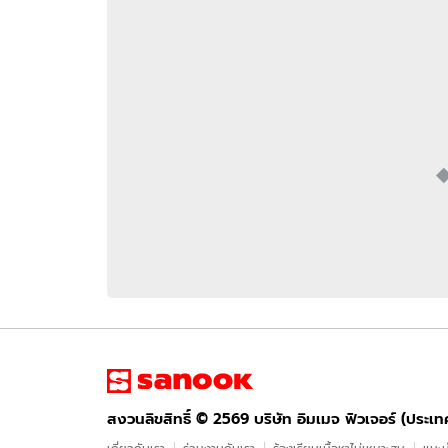
อัปเดตจีน
เช็กข่าวชัวร์
ติดตามสนุกโซเชี
ดาวน์โหลดสนุกแอปฟรี
สงวนลิขสิทธิ์ ©
2569
บริษัท อิมเมจ ฟิวเจอร์ (ประเทศไทย) จำกัด
สงวนลิขสิทธิ์ ©
2569
บริษัท อิมเมจ ฟิวเจอร์ (ประเ