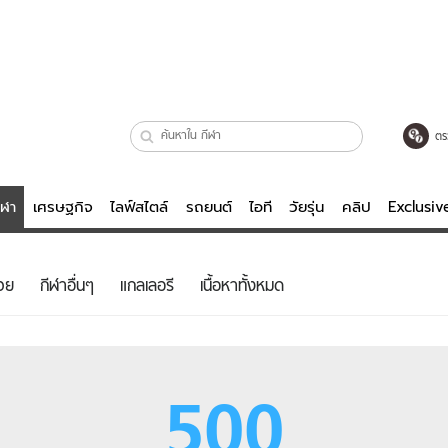
ตร
ีฬา
เศรษฐกิจ
ไลฟ์สไตล์
รถยนต์
ไอที
วัยรุ่น
คลิป
Exclusi
ตรวจหวย
ไลฟ์สไตล์
บันเทิงค
วย
กีฬาอื่นๆ
แกลเลอรี
เนื้อหาทั้งหมด
ผู้หญิง
หนัง-ละคร
ผู้ชาย
เพลง
ย
วัยรุ่น
เกมส์
500
ไอที
คลิป
รถยนต์
พอดแคสต์