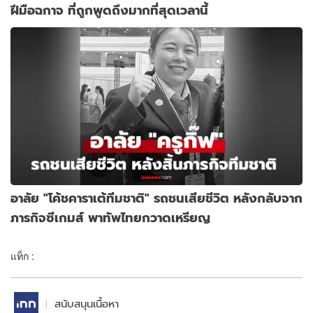
ฝีมือฉกาจ ที่ถูกพูดถึงมากที่สุดเวลานี้
อาลัย "โค้ชคาราเต้ทีมชาติ" รถชนเสียชีวิต หลังกลับจาก
ภารกิจซีเกมส์ พาทัพไทยกวาดเหรียญ
แท็ก :
สนับสนุนเนื้อหา