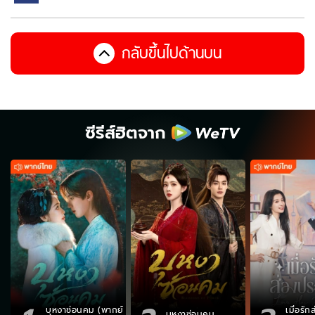
กลับขึ้นไปด้านบน
ซีรีส์ฮิตจาก
บุหงาซ่อนคม (พากย์
เมื่อรั
บุหงาซ่อนคม