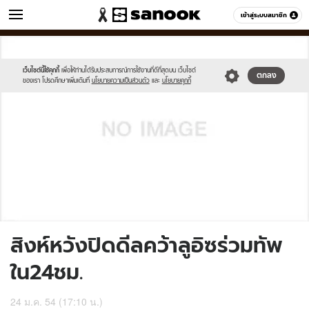
ข่าว
เข้าสู่ระบบสมาชิก
หมวดอื่นๆ
//s.isanook.com/sh/0/di/no-
Sanook
//s.isanook.com/sr/0/images/logo-
600
60
thumbnail-
new-
image.jpg
sanook.png
เว็บไซต์นี้ใช้คุกกี้
เพื่อให้ท่านได้รับประสบการณ์การใช้งานที่ดีที่สุดบน เว็บไซต์
ตกลง
ของเรา โปรดศึกษาเพิ่มเติมที่
นโยบายความเป็นส่วนตัว
และ
นโยบายคุกกี้
สิงห์หวังปิดดีลคว้าลูอิซร่วมทัพ
ใน24ชม.
24 ม.ค. 54 (17:10 น.)