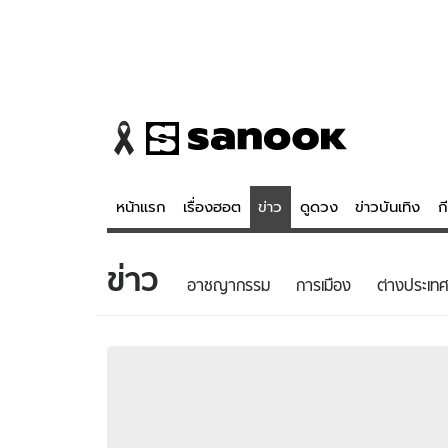
หน้าแรก
เรื่องฮอต
ข่าว
ดูดวง
ข่าวบันเทิง
ก
ข่าว
ข่าว
ดูดวง - 
อาชญากรรม
การเมือง
ต่างประเทศ
เรื่องฮอต
ดูดวง
ข่าว
หวยไทย
ข่าวบันเทิง
สถิติหวยไท
ข่าวกีฬา
หวยลาว
ข่าวเศรษฐกิจ