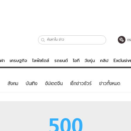
ตร
ีฬา
เศรษฐกิจ
ไลฟ์สไตล์
รถยนต์
ไอที
วัยรุ่น
คลิป
Exclusi
ตรวจหวย
ไลฟ์สไตล์
บันเทิงค
สังคม
บันเทิง
อัปเดตจีน
เช็กข่าวชัวร์
ข่าวทั้งหมด
ผู้หญิง
หนัง-ละคร
ผู้ชาย
เพลง
ย
วัยรุ่น
เกมส์
500
ไอที
คลิป
รถยนต์
พอดแคสต์