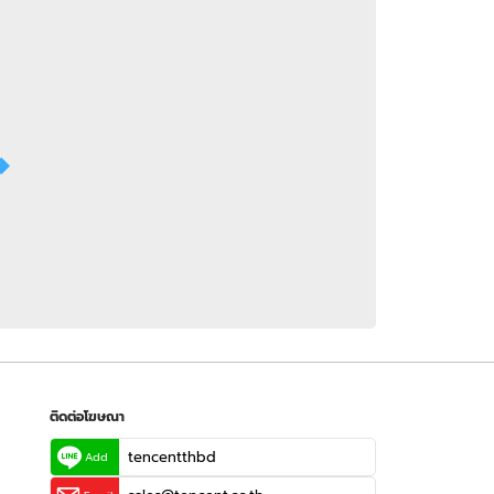
 WeTV
ติดต่อโฆษณา
tencentthbd
sales@tencent.co.th
รา
ร้องเรียนเนื้อหาไม่เหมาะสม
แนะนำติชม แจ้งปัญหาการใช้งาน
ติดต่อโฆษณา
tencentthbd
Add