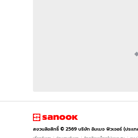
อัปเดตจีน
เช็กข่าวชัวร์
ติดตามสนุกโซเชี
ดาวน์โหลดสนุกแอปฟรี
สงวนลิขสิทธิ์ ©
2569
บริษัท อิมเมจ ฟิวเจอร์ (ประเทศไทย) จำกัด
สงวนลิขสิทธิ์ ©
2569
บริษัท อิมเมจ ฟิวเจอร์ (ประเ