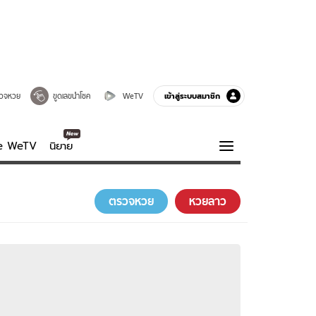
เข้าสู่ระบบสมาชิก
วจหวย
ขูดเลขนำโชค
WeTV
ve WeTV
นิยาย
รบรส
ความรู้รอบตัว
ตรวจหวย
หวยลาว
ฮาวทู
กูรู-รอบรู้