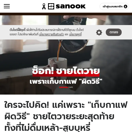
ข่าว
เข้าสู่ระบบสมาชิก
หมวดอื่นๆ
//s.isanook.com/ns/0/ud/1978/9893662/newnewnewnewnewnewnew-
Sanook
//s.isanook.com/sr/0/images/logo-
600
60
thumbna.jpg
new-
sanook.png
เว็บไซต์นี้ใช้คุกกี้
เพื่อให้ท่านได้รับประสบการณ์การใช้งานที่ดีที่สุดบน เว็บไซต์
ตกลง
ของเรา โปรดศึกษาเพิ่มเติมที่
นโยบายความเป็นส่วนตัว
และ
นโยบายคุกกี้
ใครจะไปคิด! แค่เพราะ "เก็บกาแฟ
ผิดวิธี" ชายไตวายระยะสุดท้าย
ทั้งที่ไม่ดื่มเหล้า-สูบบุหรี่