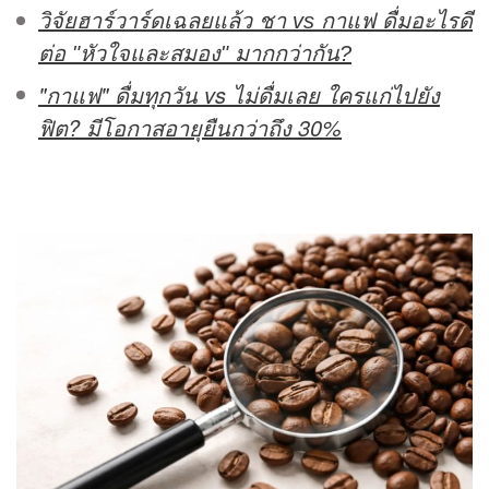
วิจัยฮาร์วาร์ดเฉลยแล้ว ชา vs กาแฟ ดื่มอะไรดี
ต่อ "หัวใจและสมอง" มากกว่ากัน?
"กาแฟ" ดื่มทุกวัน vs ไม่ดื่มเลย ใครแก่ไปยัง
ฟิต? มีโอกาสอายุยืนกว่าถึง 30%