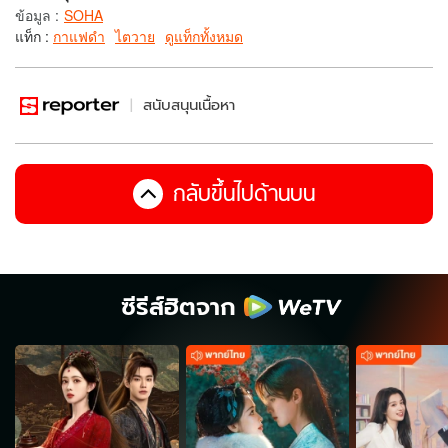
ข้อมูล
:
SOHA
แท็ก :
กาแฟดำ
ไตวาย
ดูแท็กทั้งหมด
สนับสนุนเนื้อหา
กลับขึ้นไปด้านบน
ซีรีส์ฮิตจาก