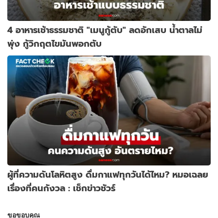
4 อาหารเช้าธรรมชาติ "เมนูกู้ตับ" ลดอักเสบ น้ำตาลไม่
พุ่ง กู้วิกฤตไขมันพอกตับ
ผู้ที่ความดันโลหิตสูง ดื่มกาแฟทุกวันได้ไหม? หมอเฉลย
เรื่องที่คนกังวล : เช็กข่าวชัวร์
ขอขอบคุณ