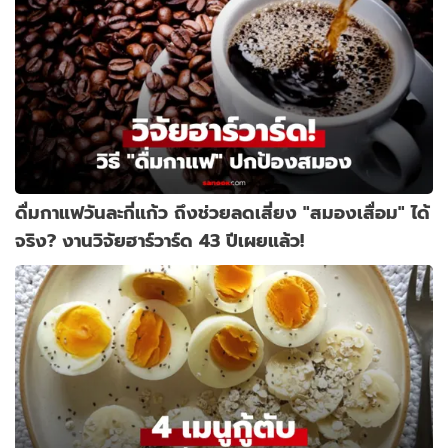
ดื่มกาแฟวันละกี่แก้ว ถึงช่วยลดเสี่ยง "สมองเสื่อม" ได้
จริง? งานวิจัยฮาร์วาร์ด 43 ปีเผยแล้ว!