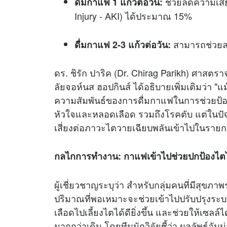
ช่วยลดความเสี่
ดื่มกาแฟ 1 แก้วต่อวัน:
Injury - AKI) ได้ประมาณ 15%
สามารถช่วยลด
ดื่มกาแฟ 2-3 แก้วต่อวัน:
ดร. ชิรัก ปาริค (Dr. Chirag Parikh) ศาส
ลัยจอห์นส ฮอปกินส์ ได้อธิบายเพิ่มเติมว่า "แ
ความสัมพันธ์ของการดื่มกาแฟในการช่วยป้อง
หัวใจและหลอดเลือด รวมถึงโรคตับ แต่ในป
เสี่ยงต่อภาวะไตวายเฉียบพลันเข้าไปในรายกา
กลไกการทำงาน: กาแฟเข้าไปช่วยปกป้องไตไ
ผู้เชี่ยวชาญระบุว่า สำหรับกลุ่มคนที่มีสุขภ
ปริมาณที่พอเหมาะจะช่วยเข้าไปปรับปรุงระบ
เลือดไปเลี้ยงไตได้ดียิ่งขึ้น และช่วยให้เซ
มากกว่าเดิม โดยทีมนักวิจัยชี้ว่า ผลลัพธ์อันน