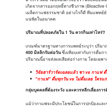
เกิดจากสารออกฤทธิ์ทางชีวภาพ (Bioactive C
เมล็ดกาแฟธรรมชาติ อย่างไรก็ดี ทีมแพทย์ยัง
แน่ชัดในอนาคต
ปริมาณที่ปลอดภัยใน 1 วัน ควรกินเท่าไหร่?
เกณฑ์มาตรฐานทางการแพทย์ระบุว่า ปริมาณค
ซึ่งเทียบเท่ากับการดื่
400 มิลลิกรัมต่อวัน
ปริมาณนี้อาจส่งผลเสียต่อร่างกาย โดยเฉพา
วิจัยฮาร์วาร์ดเฉลยแล้ว ชา vs กาแฟ ด
"กาแฟ" ดื่มทุกวัน vs ไม่ดื่มเลย ใครแก
กลุ่มบุคคลที่ต้องระวัง และควรหลีกเลี่ยงการ
แม้ว่ากาแฟจะมีประโยชน์ในการปกป้องและบำรุ