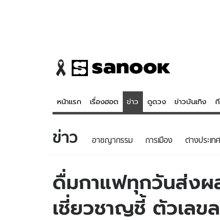
หน้าแรก
เรื่องฮอต
ข่าว
ดูดวง
ข่าวบันเทิง
ก
ข่าว
ข่าว
ดูดวง - 
อาชญากรรม
การเมือง
ต่างประเทศ
เรื่องฮอต
ดูดวง
ข่าว
หวยไทย
ดื่มกาแฟทุกวันส่งผล
ข่าวบันเทิง
สถิติหวยไท
เชี่ยวชาญชี้ ตัวเลข
ข่าวกีฬา
หวยลาว
ข่าวเศรษฐกิจ