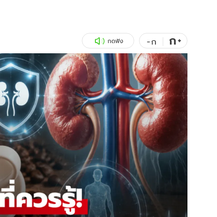
สุขภาพ
ดูทีวี
เที่ยว-กิน
WeTV
ก
+
-
ก
กดฟัง
Tasteful Thailand
Exclusive
Sanook Choice
นิยาย
ยลได้ที่
ร่วมงานกับเ