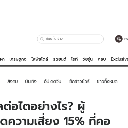
ตร
ีฬา
เศรษฐกิจ
ไลฟ์สไตล์
รถยนต์
ไอที
วัยรุ่น
คลิป
Exclusi
ตรวจหวย
ไลฟ์สไตล์
บันเทิงค
สังคม
บันเทิง
อัปเดตจีน
เช็กข่าวชัวร์
ข่าวทั้งหมด
ผู้หญิง
หนัง-ละคร
ผู้ชาย
เพลง
ต่อไตอย่างไร? ผู้
ย
วัยรุ่น
เกมส์
ลดความเสี่ยง 15% ที่คอ
ไอที
คลิป
รถยนต์
พอดแคสต์