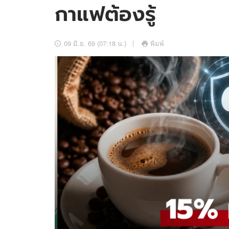
กาแฟต้องรู้
อัปเดตจีน
เช็กข่าวชัวร์
09 มิ.ย. 69 (07:18 น.)
พิมพ์
ติดตามสนุกโซเชี
ดาวน์โหลดสนุกแอปฟรี
สงวนลิขสิทธิ์ ©
2569
บริษัท อิมเมจ ฟิวเจอร์ (ประเทศไทย) จำกัด