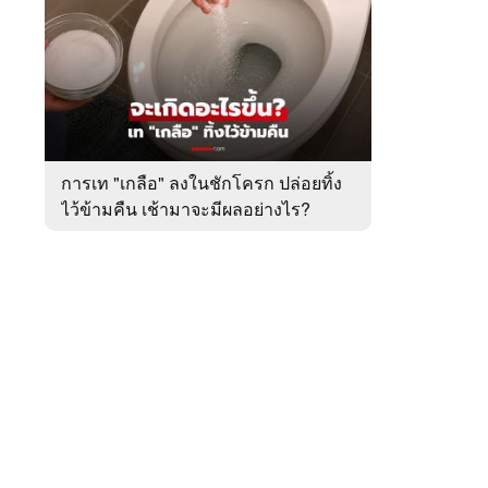
สัปดาห์
ของ
หมวด
ต่าง
 WeTV
ประเทศ
การเท "เกลือ" ลงในชักโครก ปล่อยทิ้ง
ไว้ข้ามคืน เช้ามาจะมีผลอย่างไร?
ติดต่อโฆษณา
tencentthbd
sales@tencent.co.th
รา
ร้องเรียนเนื้อหาไม่เหมาะสม
แนะนำติชม แจ้งปัญหาการใช้งาน