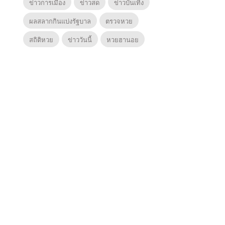
ข่าวการเมือง
ข่าวสด
ข่าวบันเทิง
ผลสลากกินแบ่งรัฐบาล
ตรวจหวย
สถิติหวย
ข่าววันนี้
หวยฮานอย