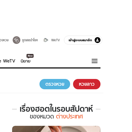
เข้าสู่ระบบสมาชิก
วจหวย
ขูดเลขนำโชค
WeTV
ve WeTV
นิยาย
รบรส
ความรู้รอบตัว
ตรวจหวย
หวยลาว
ฮาวทู
กูรู-รอบรู้
เรื่องฮอตในรอบสัปดาห์
เรื่อง
ของ
หมวด
ต่างประเทศ
ฮอต
ใน
รอบ