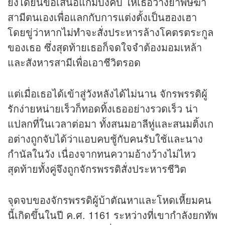
ยงได้ยื่นข้อเสนอแกมบังคับ ให้เธอวางยาพิษฆ่า
สามีตนเองเพื่อแลกกับการแต่งตั้งเป็นฮองเฮา
โดยขู่ว่าหากไม่ทำจะสั่งประหารล้างโคตรตระกูล
ของเธอ ซึ่งสุดท้ายเธอก็จดใจจำต้องมอมเหล้า
และสังหารสามีเพื่อเอาชีวิตรอด
แต่เมื่อเธอได้เข้าสู่วังหลังได้ไม่นาน จักรพรรดิผู้
รักง่ายหน่ายเร็วก็ทอดทิ้งเธออย่างรวดเร็ว น่า
แปลกที่ในเวลาต่อมา ทั้งสนมอาลีหู่และสนมติ้งเก
อต่างถูกจับได้ว่าแอบคบชู้กับคนรับใช้และนาง
กำนัลในวัง เนื่องจากทนความอ้างว้างไม่ไหว
สุดท้ายทั้งคู่จึงถูกจักรพรรดิสั่งประหารชีวิต
จุดจบของจักรพรรดิผู้บ้าตัณหาและโหดเหี้ยมคน
นี้เกิดขึ้นในปี ค.ศ. 1161 ระหว่างที่เขากำลังยกทัพ