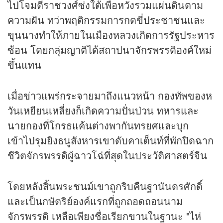
ไปโจมตีราชวงศ์ซ่งใต้เพื่อหวังรวมแผ่นดินตาม
ความฝัน ทว่าพฤติกรรมการกดขี่ประชาชนและ
ขุนนางทำให้ภายในเมืองหลวงเกิดการรัฐประหาร
ซ้อน โดยกลุ่มญาติได้สถาปนาจักรพรรดิองค์ใหม่
ขึ้นแทน
เมื่อ
ข่าว
แพร่กระจายมาถึงแนวหน้า กองทัพของห
วันเหยียนเหลี่ยงก็เกิดความปั่นป่วน ทหารและ
นายกองที่โกรธแค้นต่างพากันทรยศและบุก
เข้าไปรุมยิงธนูสังหารเขาดับคาเต็นท์ที่พักปิดฉาก
ชีวิตจักรพรรดิผู้ฉาวโฉ่ที่สุดในประวัติศาสตร์จีน
โดยหลังสิ้นพระชนม์เขาถูกริบคืนฐานันดรศักดิ์
และเป็นกษัตริย์องค์แรกที่ถูกถอดถอนนาม
จักรพรรดิ เหลือเพียงชื่อเรียกขานในฐานะ "ไห่