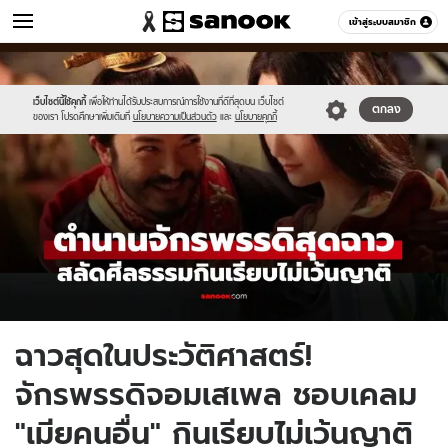
ข่าว
เข้าสู่ระบบสมาชิก
หมวดอื่นๆ
//s.isanook.com/ns/0/ud/1978/9892218/new-
Sanook
//s.isanook.com/sr/0/images/logo-
600
60
thumbnail1200x720_v2(1).jpg
new-
sanook.png
เว็บไซต์นี้ใช้คุกกี้
เพื่อให้ท่านได้รับประสบการณ์การใช้งานที่ดีที่สุดบน เว็บไซต์
ตกลง
ของเรา โปรดศึกษาเพิ่มเติมที่
นโยบายความเป็นส่วนตัว
และ
นโยบายคุกกี้
ฉาวสุดในประวัติศาสตร์!
จักรพรรดิจอมเสเพล ชอบเคลม
"เมียคนอื่น" กินเรียบไม่เว้นญาติ