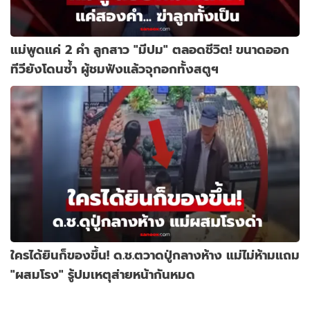
แม่พูดแค่ 2 คำ ลูกสาว "มีปม" ตลอดชีวิต! ขนาดออก
ทีวียังโดนซ้ำ ผู้ชมฟังแล้วจุกอกทั้งสตูฯ
ใครได้ยินก็ของขึ้น! ด.ช.ตวาดปู่กลางห้าง แม่ไม่ห้ามแถม
"ผสมโรง" รู้ปมเหตุส่ายหน้ากันหมด