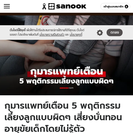
ข่าว
เข้าสู่ระบบสมาชิก
หมวดอื่นๆ
//s.isanook.com/ns/0/ud/1977/9889614/new-
Sanook
//s.isanook.com/sr/0/images/logo-
600
60
thumbnail1200x720_v2(1).jpg
new-
sanook.png
เว็บไซต์นี้ใช้คุกกี้
เพื่อให้ท่านได้รับประสบการณ์การใช้งานที่ดีที่สุดบน เว็บไซต์
ตกลง
ของเรา โปรดศึกษาเพิ่มเติมที่
นโยบายความเป็นส่วนตัว
และ
นโยบายคุกกี้
กุมารแพทย์เตือน 5 พฤติกรรม
เลี้ยงลูกแบบผิดๆ เสี่ยงบั่นทอน
อายุขัยเด็กโดยไม่รู้ตัว