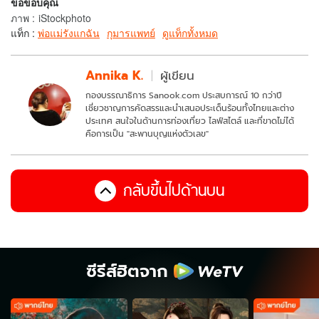
ขอขอบคุณ
ภาพ
:
iStockphoto
แท็ก :
พ่อแม่รังแกฉัน
กุมารแพทย์
ดูแท็กทั้งหมด
Annika K.
ผู้เขียน
กองบรรณาธิการ Sanook.com ประสบการณ์ 10 กว่าปี
เชี่ยวชาญการคัดสรรและนำเสนอประเด็นร้อนทั้งไทยและต่าง
ประเทศ สนใจในด้านการท่องเที่ยว ไลฟ์สไตล์ และที่ขาดไม่ได้
คือการเป็น "สะพานบุญแห่งตัวเลข"
กลับขึ้นไปด้านบน
ซีรีส์ฮิตจาก