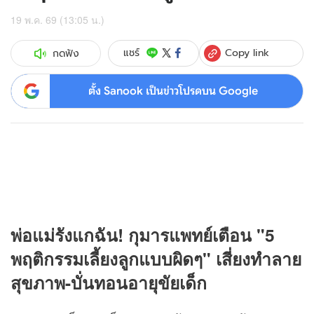
19 พ.ค. 69 (13:05 น.)
Copy link
แชร์
กดฟัง
ตั้ง Sanook เป็นข่าวโปรดบน Google
พ่อแม่รังแกฉัน! กุมารแพทย์เตือน "5
พฤติกรรมเลี้ยงลูกแบบผิดๆ" เสี่ยงทำลาย
สุขภาพ-บั่นทอนอายุขัยเด็ก