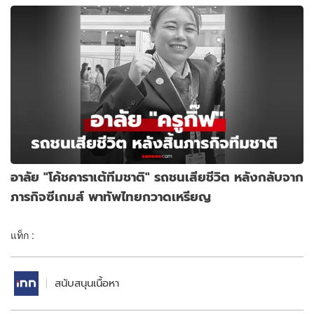
อาลัย "โค้ชคาราเต้ทีมชาติ" รถชนเสียชีวิต หลังกลับจาก
ภารกิจซีเกมส์ พาทัพไทยกวาดเหรียญ
แท็ก :
สนับสนุนเนื้อหา