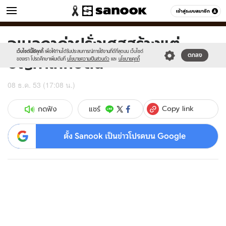
ข่าว
เข้าสู่ระบบสมาชิก
หมวดอื่นๆ
อเนลกาด่าฝรั่งเศสสร้างแต่
Sanook
//s.isanook.com/sr/0/images/logo-
600
60
new-
เว็บไซต์นี้ใช้คุกกี้
เพื่อให้ท่านได้รับประสบการณ์การใช้งานที่ดีที่สุดบน เว็บไซต์
ปัญหาให้กับตน
ตกลง
sanook.png
ของเรา โปรดศึกษาเพิ่มเติมที่
นโยบายความเป็นส่วนตัว
และ
นโยบายคุกกี้
08 ธ.ค. 53 (17:08 น.)
Copy link
แชร์
กดฟัง
ตั้ง Sanook เป็นข่าวโปรดบน Google