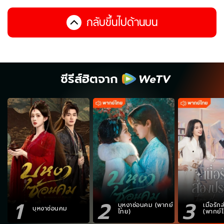
กลับขึ้นไปด้านบน
ซีรีส์ฮิตจาก
1
2
3
บุหงาซ่อนคม (พากย์
เมื่อรั
บุหงาซ่อนคม
ไทย)
(พากย์