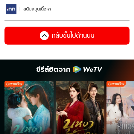
สนับสนุนเนื้อหา
กลับขึ้นไปด้านบน
ซีรีส์ฮิตจาก