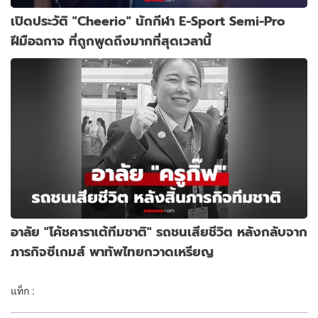
เปิดประวัติ "Cheerio" นักกีฬา E-Sport Semi-Pro
ฝีมือฉกาจ ที่ถูกพูดถึงมากที่สุดเวลานี้
อาลัย "โค้ชคาราเต้ทีมชาติ" รถชนเสียชีวิต หลังกลับจาก
ภารกิจซีเกมส์ พาทัพไทยกวาดเหรียญ
แท็ก :