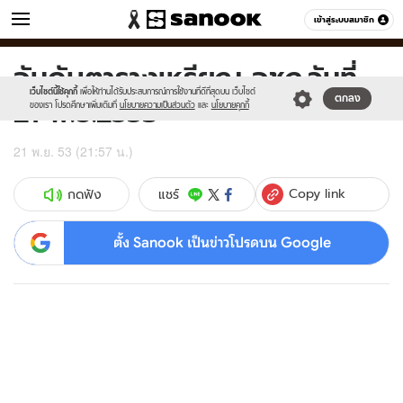
ข่าว
เข้าสู่ระบบสมาชิก
หมวดอื่นๆ
อันดับตารางเหรียญ อชก.วันที่
Sanook
//s.isanook.com/sr/0/images/logo-
600
60
new-
เว็บไซต์นี้ใช้คุกกี้
เพื่อให้ท่านได้รับประสบการณ์การใช้งานที่ดีที่สุดบน เว็บไซต์
21 พ.ย.2553
ตกลง
sanook.png
ของเรา โปรดศึกษาเพิ่มเติมที่
นโยบายความเป็นส่วนตัว
และ
นโยบายคุกกี้
21 พ.ย. 53 (21:57 น.)
Copy link
แชร์
กดฟัง
ตั้ง Sanook เป็นข่าวโปรดบน Google