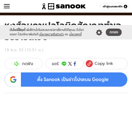
ข่าว
เข้าสู่ระบบสมาชิก
หมวดอื่นๆ
หงส์ฉุนคาเปลโลผิดสัญญาทำเจ
Sanook
//s.isanook.com/sr/0/images/logo-
600
60
new-
เว็บไซต์นี้ใช้คุกกี้
เพื่อให้ท่านได้รับประสบการณ์การใช้งานที่ดีที่สุดบน เว็บไซต์
อร์ราร์ดเจ็บ
ตกลง
sanook.png
ของเรา โปรดศึกษาเพิ่มเติมที่
นโยบายความเป็นส่วนตัว
และ
นโยบายคุกกี้
18 พ.ย. 53 (10:51 น.)
Copy link
แชร์
กดฟัง
ตั้ง Sanook เป็นข่าวโปรดบน Google