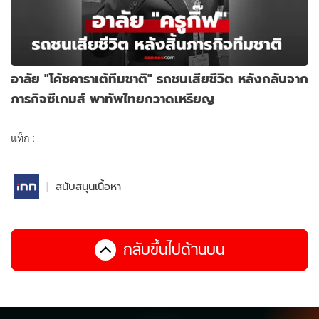
อาลัย "โค้ชคาราเต้ทีมชาติ" รถชนเสียชีวิต หลังกลับจาก
ภารกิจซีเกมส์ พาทัพไทยกวาดเหรียญ
แท็ก :
สนับสนุนเนื้อหา
กลับขึ้นไปด้านบน