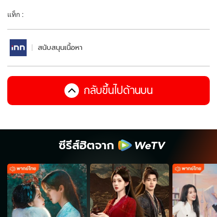
แท็ก :
สนับสนุนเนื้อหา
กลับขึ้นไปด้านบน
ซีรีส์ฮิตจาก