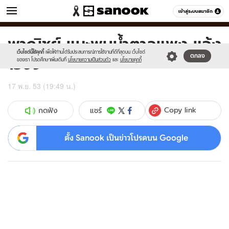
ข่าว
เข้าสู่ระบบสมาชิก
หมวดอื่นๆ
พาณิชย์ แนะพบน้ำตาลแพง แจ้ง
Sanook
//s.isanook.com/sr/0/images/logo-
600
60
new-
เว็บไซต์นี้ใช้คุกกี้
เพื่อให้ท่านได้รับประสบการณ์การใช้งานที่ดีที่สุดบน เว็บไซต์
1569
ตกลง
sanook.png
ของเรา โปรดศึกษาเพิ่มเติมที่
นโยบายความเป็นส่วนตัว
และ
นโยบายคุกกี้
17 พ.ย. 53 (19:49 น.)
Copy link
แชร์
กดฟัง
ตั้ง Sanook เป็นข่าวโปรดบน Google