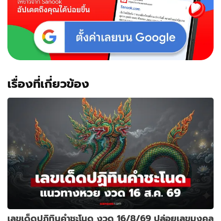
เรื่องที่เกี่ยวข้อง
เลขเด็ดปฏิทินคำชะโนด งวด 16/8/69 ปล่อยเลขมงคล