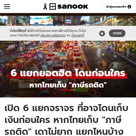
ข่าว
เข้าสู่ระบบสมาชิก
หมวดอื่นๆ
//s.isanook.com/ns/0/ud/1963/9818354/new-
Sanook
//s.isanook.com/sr/0/images/logo-
600
60
thumbnail1200x720_v2-
new-
20.jpg
sanook.png
เว็บไซต์นี้ใช้คุกกี้
เพื่อให้ท่านได้รับประสบการณ์การใช้งานที่ดีที่สุดบน เว็บไซต์
ตกลง
ของเรา โปรดศึกษาเพิ่มเติมที่
นโยบายความเป็นส่วนตัว
และ
นโยบายคุกกี้
เปิด 6 แยกจราจร ที่อาจโดนเก็บ
เงินก่อนใคร หากไทยเก็บ "ภาษี
รถติด" เดาไม่ยาก แยกไหนบ้าง