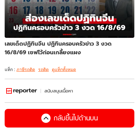
เลขเด็ดปฏิทินจีน ปฏิทินครอบครัวข่าว 3 งวด
16/8/69 เซฟไว้ก่อนเกลี้ยงแผง
แท็ก :
ภาษีรถติด
รถติด
ดูแท็กทั้งหมด
สนับสนุนเนื้อหา
กลับขึ้นไปด้านบน