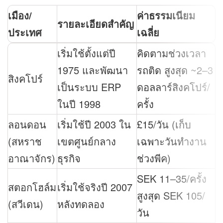
เมือง/
ค่าธรรมเนียม
รายละเอียดสำคัญ
ประเทศ
เฉลี่ย
เริ่มใช้ตั้งแต่ปี
คิดตามช่วงเวลา
1975 และพัฒนา
รถติด สูงสุด ~2–3
สิงคโปร์
เป็นระบบ ERP
ดอลลาร์สิงคโปร์/
ในปี 1998
ครั้ง
ลอนดอน
เริ่มใช้ปี 2003 ใน
£15/วัน (เก็บ
(สหราช
เขตศูนย์กลาง
เฉพาะวันทำงาน
อาณาจักร)
ธุรกิจ
ช่วงพีค)
SEK 11–35/ครั้ง
สตอกโฮล์ม
เริ่มใช้จริงปี 2007
สูงสุด SEK 105/
(สวีเดน)
หลังทดลอง
วัน