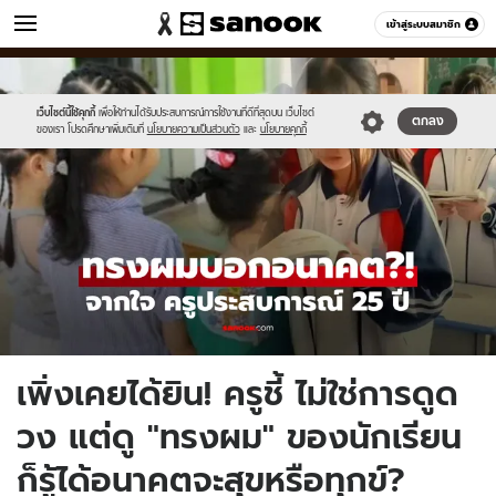
ข่าว
เข้าสู่ระบบสมาชิก
หมวดอื่นๆ
//s.isanook.com/ns/0/ud/1963/9815014/newnewnewnewnewnewnew-
Sanook
//s.isanook.com/sr/0/images/logo-
600
60
thumbna.jpg
new-
sanook.png
เว็บไซต์นี้ใช้คุกกี้
เพื่อให้ท่านได้รับประสบการณ์การใช้งานที่ดีที่สุดบน เว็บไซต์
ตกลง
ของเรา โปรดศึกษาเพิ่มเติมที่
นโยบายความเป็นส่วนตัว
และ
นโยบายคุกกี้
เพิ่งเคยได้ยิน! ครูชี้ ไม่ใช่การดูด
วง แต่ดู "ทรงผม" ของนักเรียน
ก็รู้ได้อนาคตจะสุขหรือทุกข์?