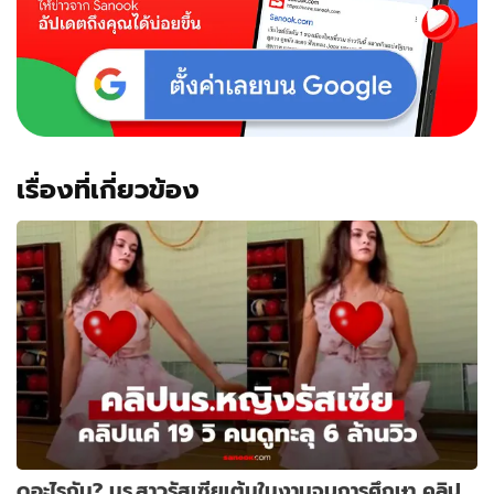
เรื่องที่เกี่ยวข้อง
ดูอะไรกัน? นร.สาวรัสเซียเต้นในงานจบการศึกษา คลิป