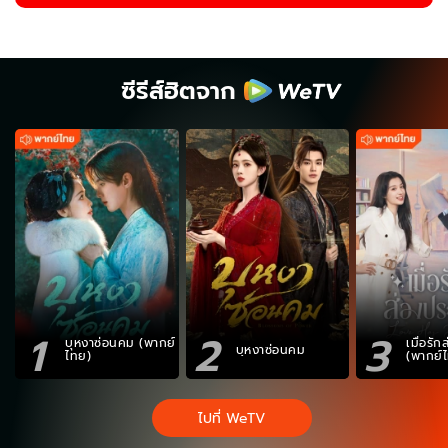
ซีรีส์ฮิตจาก
1
2
3
บุหงาซ่อนคม (พากย์
เมื่อรั
บุหงาซ่อนคม
ไทย)
(พากย์
ไปที่ WeTV