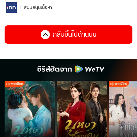
สนับสนุนเนื้อหา
กลับขึ้นไปด้านบน
ซีรีส์ฮิตจาก