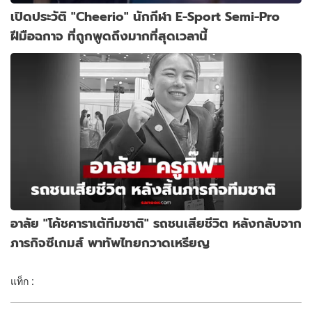
เปิดประวัติ "Cheerio" นักกีฬา E-Sport Semi-Pro
ฝีมือฉกาจ ที่ถูกพูดถึงมากที่สุดเวลานี้
อาลัย "โค้ชคาราเต้ทีมชาติ" รถชนเสียชีวิต หลังกลับจาก
ภารกิจซีเกมส์ พาทัพไทยกวาดเหรียญ
แท็ก :