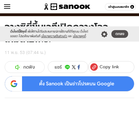
ข่าว
เข้าสู่ระบบสมาชิก
หมวดอื่นๆ
จางซิยี่ขึ้นเวทีเปิดกวางโจว
Sanook
//s.isanook.com/sr/0/images/logo-
600
60
new-
เว็บไซต์นี้ใช้คุกกี้
เพื่อให้ท่านได้รับประสบการณ์การใช้งานที่ดีที่สุดบน เว็บไซต์
เกมส์12พ.ย.
ตกลง
sanook.png
ของเรา โปรดศึกษาเพิ่มเติมที่
นโยบายความเป็นส่วนตัว
และ
นโยบายคุกกี้
11 พ.ย. 53 (07:44 น.)
Copy link
แชร์
กดฟัง
ตั้ง Sanook เป็นข่าวโปรดบน Google