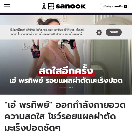
ข่าวบันเทิง
เข้าสู่ระบบสมาชิก
หมวดอื่นๆ
//s.isanook.com/ns/0/ud/1961/9806298/ae.jpg
Sanook
//s.isanook.com/sr/0/images/logo-
600
60
new-
sanook.png
เว็บไซต์นี้ใช้คุกกี้
เพื่อให้ท่านได้รับประสบการณ์การใช้งานที่ดีที่สุดบน เว็บไซต์
ตกลง
ของเรา โปรดศึกษาเพิ่มเติมที่
นโยบายความเป็นส่วนตัว
และ
นโยบายคุกกี้
"เอ๋ พรทิพย์" ออกกำลังกายอวด
ความสดใส โชว์รอยแผลผ่าตัด
มะเร็งปอดชัดๆ