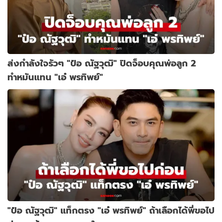
ส่งกำลังใจรัวๆ "ป๋อ ณัฐวุฒิ" ปิดจ็อบคุณพ่อลูก 2
ทำหมันแทน "เอ๋ พรทิพย์"
"ป๋อ ณัฐวุฒิ" แท็กตรง "เอ๋ พรทิพย์" ถ้าเลือกได้พี่ขอไป