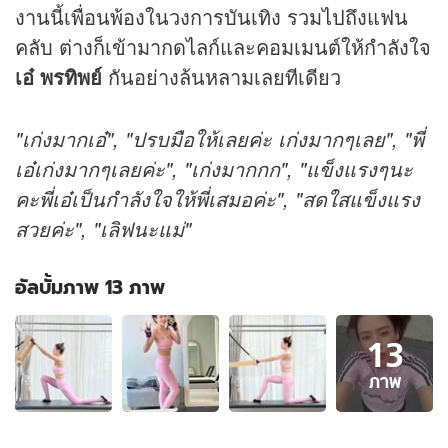
งานนี้เพื่อนพ้องในวงการบันเทิง รวมไปถึงแฟน
คลับ ต่างก็เข้ามากดไลก์และคอมเมนต์ให้กำลังใจ
เอ๋ พรทิพย์
กันอย่างล้นหลามเลยทีเดียว
"เก่งมากเอ๋", "ปรบมือให้เลยค่ะ เก่งมากๆเลย", "พี่
เอ๋เก่งมากๆเลยค่ะ", "เก่งมากกก", "แข็งแรงๆนะ
คะพี่เอ๋เป็นกำลังใจให้พี่เสมอค่ะ", "สดใสแข็งแรง
สวยค่ะ", "เลิฟนะแม่"
อัลบั้มภาพ 13 ภาพ
อัลบั้ม
13
ภาพ
13
ภาพ
ภาพ
ของ
"เอ๋