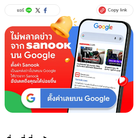
พร
ทิพย์"
Copy link
แชร์
ออก
กำลัง
กาย
อวด
ความ
สดใส
โชว์
รอย
แผล
ผ่าตัด
มะเร็ง
ปอด
ชัดๆ