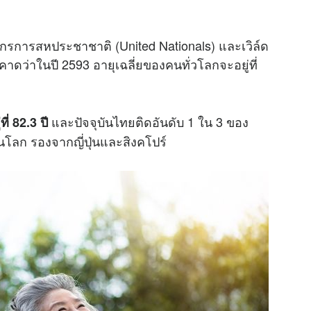
u
t
การสหประชาชาติ (United Nationals) และเวิล์ด
e
าดว่าในปี 2593 อายุเฉลี่ยของคนทั่วโลกจะอยู่ที่
และปัจจุบันไทยติดอันดับ 1 ใน 3 ของ
ี่ 82.3 ปี
ุดในโลก รองจากญี่ปุ่นและสิงคโปร์