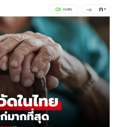
ก
สุขภาพ
+
ดูทีวี
-
ก
กดฟัง
เที่ยว-กิน
WeTV
Tasteful Thailand
Exclusive
Sanook Choice
นิยาย
ยลได้ที่
ร่วมงานกับเ