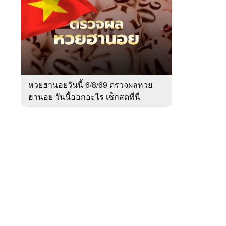
สัปดาห์
ของ
หมวด
สังคม
 WeTV
หวยฮานอยวันนี้ 6/8/69 ตรวจผลหวย
ฮานอย วันนี้ออกอะไร เช็กสดที่นี่
ติดต่อโฆษณา
tencentthbd
sales@tencent.co.th
รา
ร้องเรียนเนื้อหาไม่เหมาะสม
แนะนำติชม แจ้งปัญหาการใช้งาน