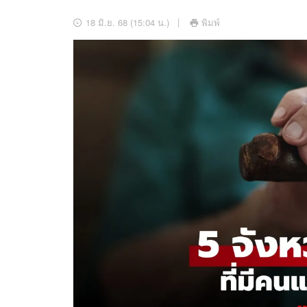
อัปเดตจีน
18 มิ.ย. 68 (15:04 น.)
พิมพ์
เช็กข่าวชัวร์
ติดตามสนุกโซเชี
ดาวน์โหลดสนุกแอปฟรี
สงวนลิขสิทธิ์ ©
2569
บริษัท อิมเมจ ฟิวเจอร์ (ประเทศไทย) จำกัด