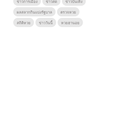
ข่าวการเมือง
ข่าวสด
ข่าวบันเทิง
ผลสลากกินแบ่งรัฐบาล
ตรวจหวย
สถิติหวย
ข่าววันนี้
หวยฮานอย