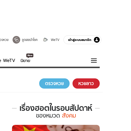
เข้าสู่ระบบสมาชิก
วจหวย
ขูดเลขนำโชค
WeTV
ve WeTV
นิยาย
รบรส
ความรู้รอบตัว
ตรวจหวย
หวยลาว
ฮาวทู
กูรู-รอบรู้
เรื่องฮอตในรอบสัปดาห์
เรื่อง
ของ
หมวด
สังคม
ฮอต
ใน
รอบ