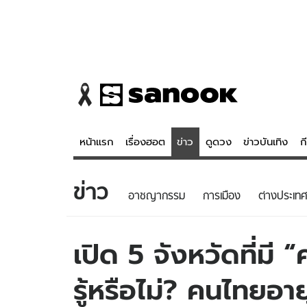
หน้าแรก
เรื่องฮอต
ข่าว
ดูดวง
ข่าวบันเทิง
ก
ข่าว
ข่าว
ดูดวง - 
อาชญากรรม
การเมือง
ต่างประเทศ
เรื่องฮอต
ดูดวง
ข่าว
หวยไทย
เปิด 5 จังหวัดที่มี 
ข่าวบันเทิง
สถิติหวยไท
รู้หรือไม่? คนไทยอาย
ข่าวกีฬา
หวยลาว
ข่าวเศรษฐกิจ