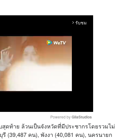
รับชม
arrow_forward_ios
Powered by 
GliaStudios
ันดับสุดท้าย ล้วนเป็นจังหวัดที่มีประชากรโดยรวมไม่
บุรี (39,487 คน), พังงา (40,081 คน), นครนายก
M