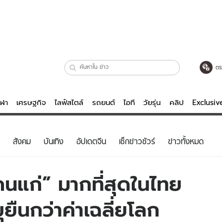
ตร
ีฬา
เศรษฐกิจ
ไลฟ์สไตล์
รถยนต์
ไอที
วัยรุ่น
คลิป
Exclusi
ตรวจหวย
ไลฟ์สไตล์
บันเทิงค
สังคม
บันเทิง
อัปเดตจีน
เช็กข่าวชัวร์
ข่าวทั้งหมด
ผู้หญิง
หนัง-ละคร
ผู้ชาย
เพลง
“คนแก่” มากที่สุดในไทย
ย
วัยรุ่น
เกมส์
ุยืนกว่าค่าเฉลี่ยโลก
ไอที
คลิป
รถยนต์
พอดแคสต์