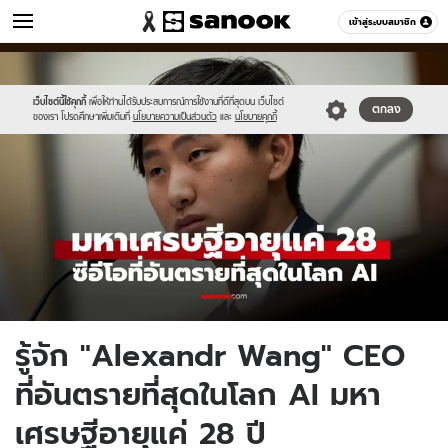
ข่าว
เข้าสู่ระบบสมาชิก
หมวดอื่นๆ
//s.isanook.com/ns/0/ud/1960/9802674/new-
Sanook
//s.isanook.com/sr/0/images/logo-
600
60
thumbnail1200x720_v2(2).jpg
new-
sanook.png
เว็บไซต์นี้ใช้คุกกี้
เพื่อให้ท่านได้รับประสบการณ์การใช้งานที่ดีที่สุดบน เว็บไซต์
ตกลง
ของเรา โปรดศึกษาเพิ่มเติมที่
นโยบายความเป็นส่วนตัว
และ
นโยบายคุกกี้
รู้จัก "Alexandr Wang" CEO
ที่อันตรายที่สุดในโลก AI มหา
เศรษฐีอายุแค่ 28 ปี