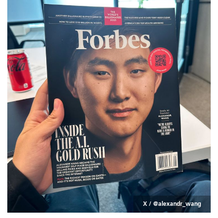
X / @alexandr_wang