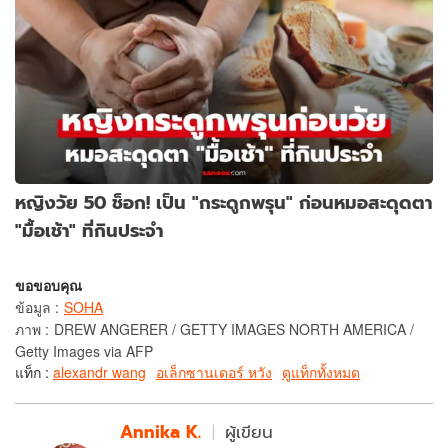
หญิงวัย 50 ช็อก! เป็น "กระดูกพรุน" ก่อนหมอสะดุดตา
"มื้อเช้า" ที่กินประจำ
ขอขอบคุณ
ข้อมูล
:
SOHA
ภาพ
:
DREW ANGERER / GETTY IMAGES NORTH AMERICA /
Getty Images via AFP
แท็ก :
alexandr wang
อเล็กซานเดอร์ หวัง
ดูแท็กทั้งหมด
Annika K.
ผู้เขียน