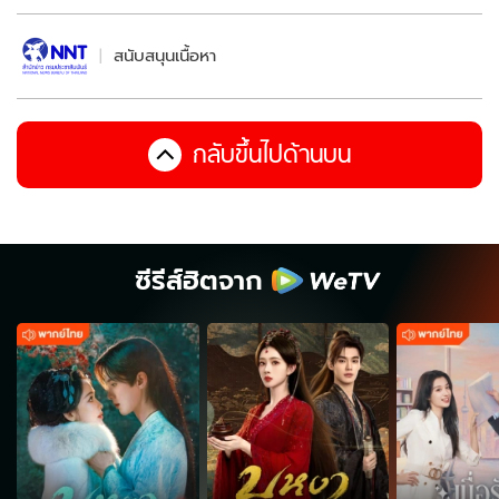
สนับสนุนเนื้อหา
กลับขึ้นไปด้านบน
ซีรีส์ฮิตจาก