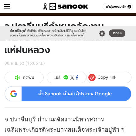
ข่าว
เข้าสู่ระบบสมาชิก
หมวดอื่นๆ
จ.ปราจีนบุรีกำหนดจัดงาน
Sanook
//s.isanook.com/sr/0/images/logo-
600
60
new-
เว็บไซต์นี้ใช้คุกกี้
เพื่อให้ท่านได้รับประสบการณ์การใช้งานที่ดีที่สุดบน เว็บไซต์
นิทรรศการเนื่องในวัน "พระบิดา
ตกลง
sanook.png
ของเรา โปรดศึกษาเพิ่มเติมที่
นโยบายความเป็นส่วนตัว
และ
นโยบายคุกกี้
แห่ฝนหลวง
08 พ.ย. 53 (15:05 น.)
Copy link
แชร์
กดฟัง
ตั้ง Sanook เป็นข่าวโปรดบน Google
จ.ปราจีนบุรี กำหนดจัดงานนิทรรศการ
เฉลิมพระเกียรติพระบาทสมเด็จพระเจ้าอยู่หัว ฯ