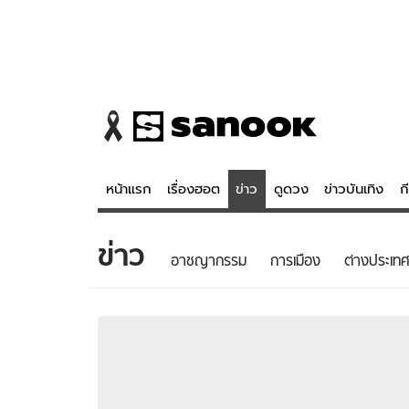
หน้าแรก
เรื่องฮอต
ข่าว
ดูดวง
ข่าวบันเทิง
ก
ข่าว
ข่าว
ดูดวง - 
อาชญากรรม
การเมือง
ต่างประเทศ
เรื่องฮอต
ดูดวง
ข่าว
หวยไทย
ข่าวบันเทิง
สถิติหวยไท
ข่าวกีฬา
หวยลาว
ข่าวเศรษฐกิจ