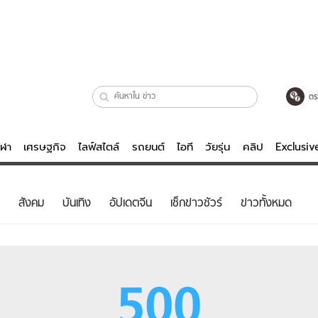
ตร
ีฬา
เศรษฐกิจ
ไลฟ์สไตล์
รถยนต์
ไอที
วัยรุ่น
คลิป
Exclusi
ตรวจหวย
ไลฟ์สไตล์
บันเทิงค
สังคม
บันเทิง
อัปเดตจีน
เช็กข่าวชัวร์
ข่าวทั้งหมด
ผู้หญิง
หนัง-ละคร
ผู้ชาย
เพลง
ย
วัยรุ่น
เกมส์
500
ไอที
คลิป
รถยนต์
พอดแคสต์