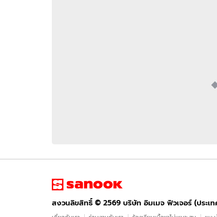
อัปเดตจีน
เช็กข่าวชัวร์
ติดตามสนุกโซเชี
ดาวน์โหลดสนุกแอปฟรี
สงวนลิขสิทธิ์ ©
2569
บริษัท อิมเมจ ฟิวเจอร์ (ประเทศไทย) จำกัด
สงวนลิขสิทธิ์ ©
2569
บริษัท อิมเมจ ฟิวเจอร์ (ประเ