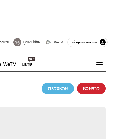
เข้าสู่ระบบสมาชิก
วจหวย
ขูดเลขนำโชค
WeTV
ve WeTV
นิยาย
รบรส
ความรู้รอบตัว
ตรวจหวย
หวยลาว
ฮาวทู
กูรู-รอบรู้