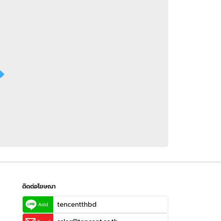
 WeTV
ติดต่อโฆษณา
tencentthbd
sales@tencent.co.th
รา
ร้องเรียนเนื้อหาไม่เหมาะสม
แนะนำติชม แจ้งปัญหาการใช้งาน
ติดต่อโฆษณา
tencentthbd
Add