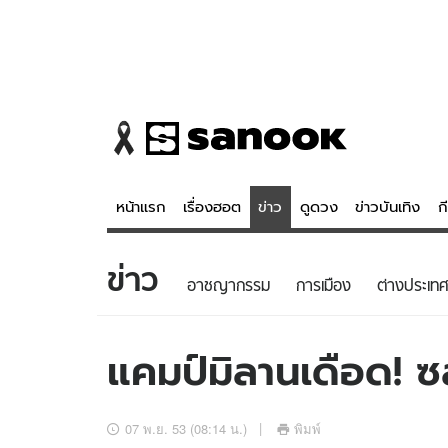
หน้าแรก
เรื่องฮอต
ข่าว
ดูดวง
ข่าวบันเทิง
ก
ข่าว
ข่าว
ดูดวง - 
อาชญากรรม
การเมือง
ต่างประเทศ
เรื่องฮอต
ดูดวง
ข่าว
หวยไทย
แคมป์มิลานเดือด! 
ข่าวบันเทิง
สถิติหวยไท
ข่าวกีฬา
หวยลาว
07 พ.ย. 53 (08:14 น.)
พิมพ์
ข่าวเศรษฐกิจ