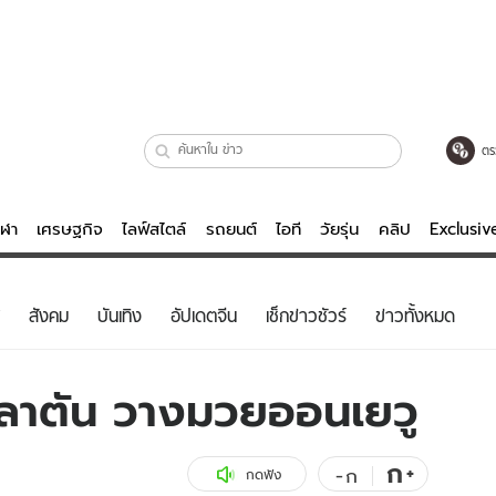
ตร
ีฬา
เศรษฐกิจ
ไลฟ์สไตล์
รถยนต์
ไอที
วัยรุ่น
คลิป
Exclusi
ตรวจหวย
ไลฟ์สไตล์
บันเทิงค
สังคม
บันเทิง
อัปเดตจีน
เช็กข่าวชัวร์
ข่าวทั้งหมด
ผู้หญิง
หนัง-ละคร
ผู้ชาย
เพลง
ซลาตัน วางมวยออนเยวู
ย
วัยรุ่น
เกมส์
ไอที
คลิป
ก
+
-
ก
กดฟัง
รถยนต์
พอดแคสต์