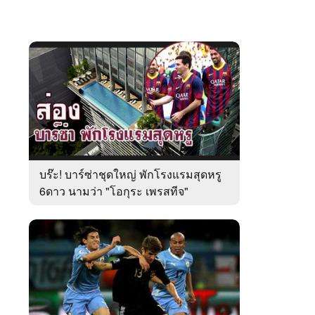
บร๊ะ! บาร์ซ่าชุดใหญ่ พักโรงแรมสุดหรู
6ดาว นามว่า "โอกุระ เพรสทีจ"