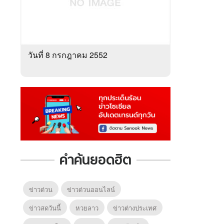
6
7
8
วันที่ 8 กรกฎาคม 2552
ตำนานจอมยุทธ์
ตำนานจอมยุทธ์
หากวิน
ร์
ภูตถังซาน
ภูตถังซาน 2
พบเธอ
r.)
(พากย์ไทย)
(พากย์ไทย)
ไทย)
คำค้นยอดฮิต
ข่าวด่วน
ข่าวด่วนออนไลน์
ข่าวสดวันนี้
หวยลาว
ข่าวต่างประเทศ