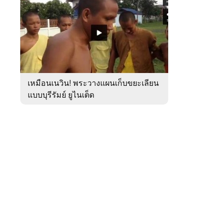
สัปดาห์
ของ
หมวด
กีฬา
 WeTV
เหมือนเนวิน! พระวางแผนเก็บขยะเลียน
แบบบุรีรัมย์ ยูไนเต็ด
ติดต่อโฆษณา
tencentthbd
sales@tencent.co.th
รา
ร้องเรียนเนื้อหาไม่เหมาะสม
แนะนำติชม แจ้งปัญหาการใช้งาน