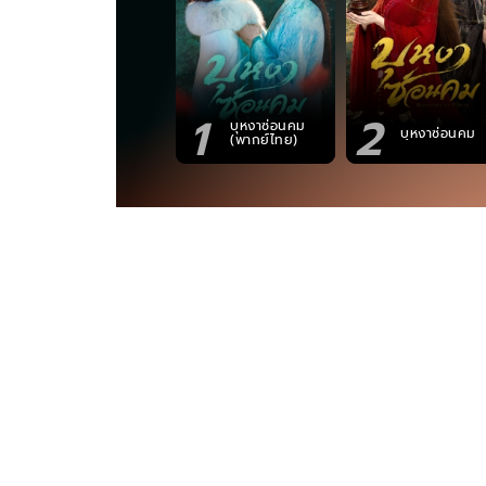
1
2
บุหงาซ่อนคม
บุหงาซ่อนคม
(พากย์ไทย)