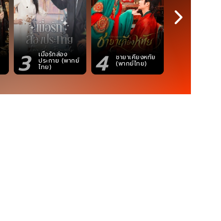
3
4
5
เมื่อรักส่อง
ชายาเคียงหทัย
ซอโซ่ล่ามธี
ประกาย (พากย์
(พากย์ไทย)
(Uncut Ve
ไทย)