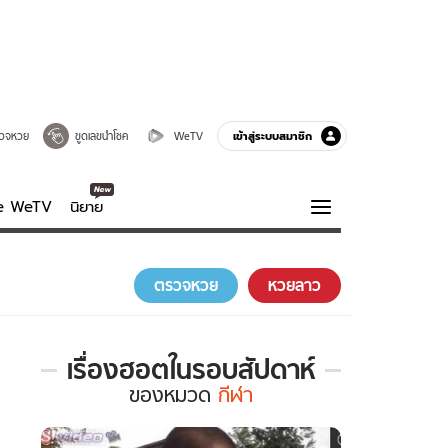
เข้าสู่ระบบสมาชิก
วจหวย
ขูดเลขนำโชค
WeTV
ve WeTV
นิยาย
รบรส
ความรู้รอบตัว
ตรวจหวย
หวยลาว
ฮาวทู
กูรู-รอบรู้
เรื่องฮอตในรอบสัปดาห์
เรื่อง
ของ
หมวด
กีฬา
ฮอต
ใน
รอบ