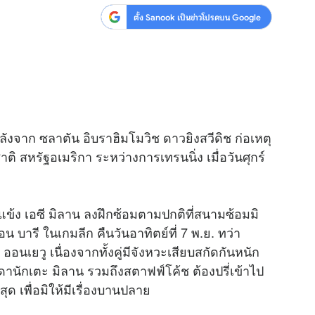
ตั้ง Sanook เป็นข่าวโปรดบน Google
สุขภาพ
ดูทีวี
เที่ยว-กิน
WeTV
Tasteful Thailand
Exclusive
Sanook Choice
นิยาย
น ลังจาก ซลาตัน อิบราฮิมโมวิช ดาวยิงสวีดิช ก่อเหตุ
ยลได้ที่
ติ สหรัฐอเมริกา ระหว่างการเทรนนิ่ง เมื่อวันศุกร์
ร่วมงานกับเ
ลแข้ง เอซี มิลาน ลงฝึกซ้อมตามปกติที่สนามซ้อมมิ
 บารี ในเกมลีก คืนวันอาทิตย์ที่ 7 พ.ย. ทว่า
อนเยวู เนื่องจากทั้งคู่มีจังหวะเสียบสกัดกันหนัก
รดานักเตะ มิลาน รวมถึงสตาฟฟ์โค้ช ต้องปรี่เข้าไป
ุด เพื่อมิให้มีเรื่องบานปลาย