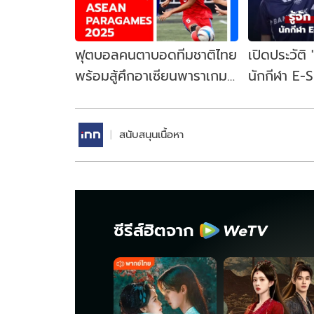
ฟุตบอลคนตาบอดทีมชาติไทย
เปิดประวัติ
พร้อมสู้ศึกอาเซียนพาราเกมส์
นักกีฬา E-
2025
ฝีมือฉกาจ ท
ที่สุดเวลานี้
สนับสนุนเนื้อหา
ซีรีส์ฮิตจาก