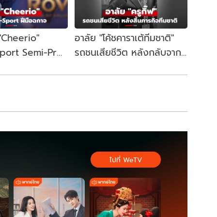
 "Cheerio"
อาลัย "โค้ชคาราเต้ทีมชาติ"
Sport Semi-Pro
รถชนเสียชีวิต หลังกลับจาก
ี่ถูกพูดถึงมาก
ภารกิจซีเกมส์ พาทัพไทย
กวาดเหรียญ
ไปที่ WeTV