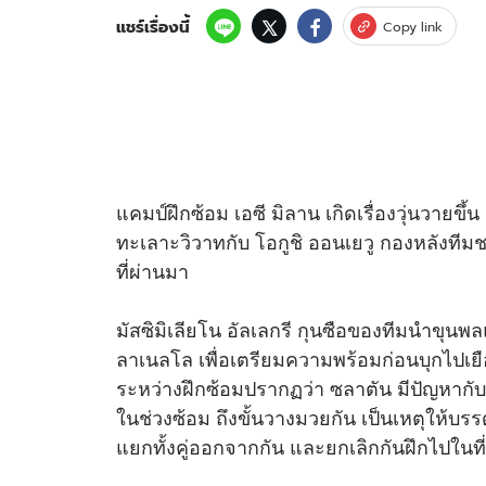
แชร์เรื่องนี้
Copy link
อัปเดตจีน
เช็กข่าวชัวร์
แคมป์ฝึกซ้อม เอซี มิลาน เกิดเรื่องวุ่นวายขึ้
ติดตามสนุกโซเชี
ดาวน์โหลดสนุกแอปฟรี
ทะเลาะวิวาทกับ โอกูชิ ออนเยวู กองหลังทีมชา
ที่ผ่านมา
สงวนลิขสิทธิ์ ©
2569
บริษัท อิมเมจ ฟิวเจอร์ (ประเทศไทย) จำกัด
มัสซิมิเลียโน อัลเลกรี กุนซือของทีมนำขุนพ
ลาเนลโล เพื่อเตรียมความพร้อมก่อนบุกไปเยือน
ระหว่างฝึกซ้อมปรากฏว่า ซลาตัน มีปัญหากับ อ
ในช่วงซ้อม ถึงขั้นวางมวยกัน เป็นเหตุให้บร
แยกทั้งคู่ออกจากกัน และยกเลิกกันฝึกไปในที่ส