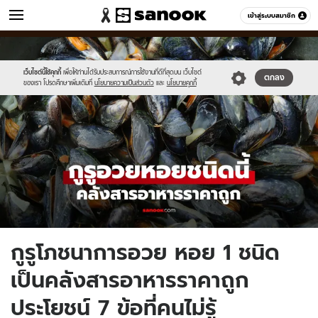
ข่าว
เข้าสู่ระบบสมาชิก
หมวดอื่นๆ
//s.isanook.com/ns/0/ud/1956/9782634/new-
Sanook
//s.isanook.com/sr/0/images/logo-
600
60
thumbnail1200x720_v2(54).jpg
new-
sanook.png
เว็บไซต์นี้ใช้คุกกี้
เพื่อให้ท่านได้รับประสบการณ์การใช้งานที่ดีที่สุดบน เว็บไซต์
ตกลง
ของเรา โปรดศึกษาเพิ่มเติมที่
นโยบายความเป็นส่วนตัว
และ
นโยบายคุกกี้
กูรูโภชนาการอวย หอย 1 ชนิด
เป็นคลังสารอาหารราคาถูก
ประโยชน์ 7 ข้อที่คนไม่รู้