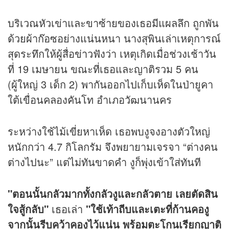
บริเวณหัวเข่าและขาซ้ายของเธอมีแผลลึก ถูกพัน
ด้วยผ้าก๊อซอย่างแน่นหนา นางสุพินเล่าเหตุการณ์
สุดระทึกให้ผู้สื่อ
ข่าว
ฟังว่า เหตุเกิดเมื่อช่วงเช้าวัน
ที่ 19 เมษายน ขณะที่เธอและญาติรวม 5 คน
(ผู้ใหญ่ 3 เด็ก 2) พากันออกไปเก็บเห็ดในป่ายูคา
ใต้เขื่อนคลองคันโท อำเภอวัฒนานคร
ระหว่างใช้ไม้เขี่ยหาเห็ด เธอพบงูจงอางตัวใหญ่
หนักกว่า 4.7 กิโลกรัม จึงพยายามเจรจา “ต่างคน
ต่างไปนะ” แต่ไม่ทันขาดคำ งูก็พุ่งเข้าใส่ทันที
"ตอนนั้นกลัวมากทั้งกลัวงูและกลัวตาย เลยตัดสิน
ใจสู้กลับ"
เธอเล่า
"ใช้เท้าถีบและเตะที่ก้านคองู
จากนั้นรีบคว้าคองูไว้แน่น พร้อมตะโกนเรียกญาติ