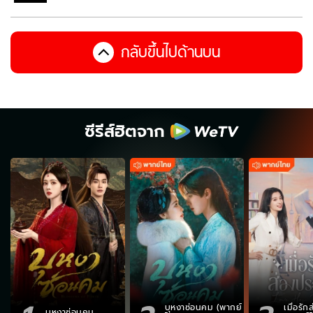
กลับขึ้นไปด้านบน
ซีรีส์ฮิตจาก
บุหงาซ่อนคม (พากย์
เมื่อรั
บุหงาซ่อนคม