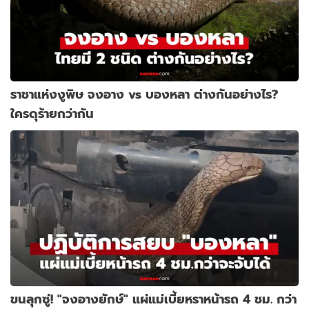
ราชาแห่งงูพิษ จงอาง vs บองหลา ต่างกันอย่างไร?
ใครดุร้ายกว่ากัน
ขนลุกซู่! "จงอางยักษ์" แผ่แม่เบี้ยหราหน้ารถ 4 ชม. กว่า