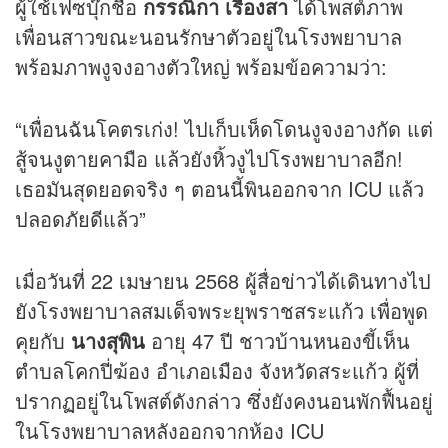
ผู้ใช้เฟซบุ๊กชื่อ
กรรณิกา เรืองสา
ได้โพสต์ภาพ
เพื่อนสาวขณะนอนรักษาตัวอยู่ในโรงพยาบาล
พร้อมภาพงูจงอางตัวใหญ่ พร้อมข้อความว่า:
“เพื่อนฉันโคตรเก่ง! ไปเก็บเห็ดโดนงูจงอางกัด แต่
สู้จนงูตายคามือ แล้วยังหิ้วงูไปโรงพยาบาลอีก!
เธอมันสุดยอดจริง ๆ ตอนนี้พินออกจาก ICU แล้ว
ปลอดภัยดีแล้ว”
เมื่อวันที่ 22 เมษายน 2568 ผู้สื่อ
ข่าว
ได้เดินทางไป
ยังโรงพยาบาลสมเด็จพระยุพราชสระแก้ว เพื่อพูด
คุยกับ
นางสุพิน
อายุ 47 ปี ชาวบ้านหนองขี้เห็น
ตำบลโคกปี่ฆ้อง อำเภอเมือง จังหวัดสระแก้ว ผู้ที่
ปรากฏอยู่ในโพสต์ดังกล่าว ซึ่งยังคงนอนพักฟื้นอยู่
ในโรงพยาบาลหลังออกจากห้อง ICU