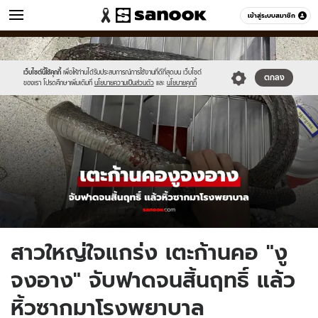
ข่าว
เข้าสู่ระบบสมาชิก
หมวดอื่นๆ
//s.isanook.com/ns/0/ud/1956/9780030/new-
Sanook
//s.isanook.com/sr/0/images/logo-
600
60
thumbnail1200x720-
new-
2025-.jpg
sanook.png
เว็บไซต์นี้ใช้คุกกี้
เพื่อให้ท่านได้รับประสบการณ์การใช้งานที่ดีที่สุดบน เว็บไซต์
ตกลง
ของเรา โปรดศึกษาเพิ่มเติมที่
นโยบายความเป็นส่วนตัว
และ
นโยบายคุกกี้
สาวใหญ่ใจแกร่ง เตะก้านคอ "งู
จงอาง" จับฟาดจนสิ้นฤทธิ์ แล้ว
หิ้วซากมาโรงพยาบาล