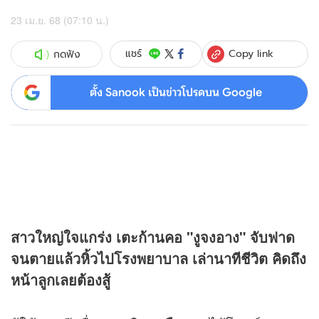
23 เม.ย. 68 (07:10 น.)
Copy link
แชร์
กดฟัง
ตั้ง Sanook เป็นข่าวโปรดบน Google
สาวใหญ่ใจแกร่ง เตะก้านคอ "งูจงอาง" จับฟาด
จนตายแล้วหิ้วไปโรงพยาบาล เล่านาทีชีวิต คิดถึง
หน้าลูกเลยต้องสู้