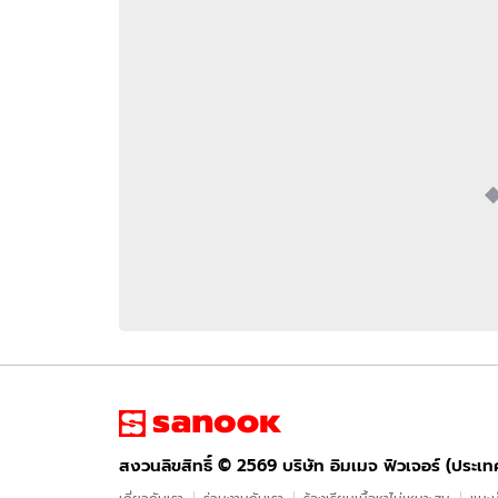
อัปเดตจีน
เช็กข่าวชัวร์
ติดตามสนุกโซเชี
ดาวน์โหลดสนุกแอปฟรี
สงวนลิขสิทธิ์ ©
2569
บริษัท อิมเมจ ฟิวเจอร์ (ประเทศไทย) จำกัด
สงวนลิขสิทธิ์ ©
2569
บริษัท อิมเมจ ฟิวเจอร์ (ประเ