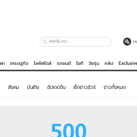
ตร
ีฬา
เศรษฐกิจ
ไลฟ์สไตล์
รถยนต์
ไอที
วัยรุ่น
คลิป
Exclusi
ตรวจหวย
ไลฟ์สไตล์
บันเทิงค
สังคม
บันเทิง
อัปเดตจีน
เช็กข่าวชัวร์
ข่าวทั้งหมด
ผู้หญิง
หนัง-ละคร
ผู้ชาย
เพลง
ย
วัยรุ่น
เกมส์
500
ไอที
คลิป
รถยนต์
พอดแคสต์