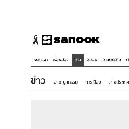
หน้าแรก
เรื่องฮอต
ข่าว
ดูดวง
ข่าวบันเทิง
ก
ข่าว
ข่าว
ดูดวง - 
อาชญากรรม
การเมือง
ต่างประเทศ
เรื่องฮอต
ดูดวง
ข่าว
หวยไทย
ข่าวบันเทิง
สถิติหวยไท
ข่าวกีฬา
หวยลาว
ข่าวเศรษฐกิจ