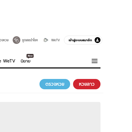
เข้าสู่ระบบสมาชิก
วจหวย
ขูดเลขนำโชค
WeTV
ve WeTV
นิยาย
รบรส
ความรู้รอบตัว
ตรวจหวย
หวยลาว
ฮาวทู
กูรู-รอบรู้