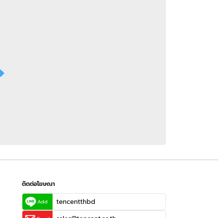
 WeTV
ติดต่อโฆษณา
tencentthbd
sales@tencent.co.th
รา
ร้องเรียนเนื้อหาไม่เหมาะสม
แนะนำติชม แจ้งปัญหาการใช้งาน
ติดต่อโฆษณา
tencentthbd
Add