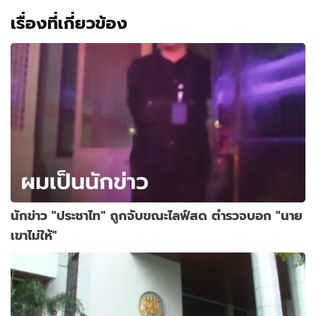
เรื่องที่เกี่ยวข้อง
นักข่าว "ประชาไท" ถูกจับขณะไลฟ์สด ตำรวจบอก "นาย
เขาไม่ให้"