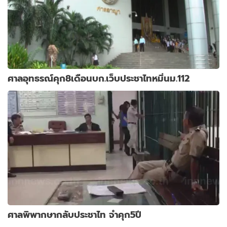
ศาลอุทธรณ์คุก8เดือนบก.เว็บประชาไทหมิ่นม.112
ศาลพิพากษากลับประชาไท จำคุก5ปี