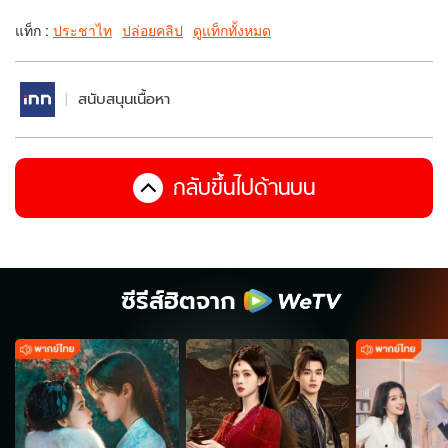
แท็ก :
ประชาไท
ปล่อยคลิป
ดูแท็กทั้งหมด
สนับสนุนเนื้อหา
กลับขึ้นไปด้านบน
ซีรีส์ฮิตจาก