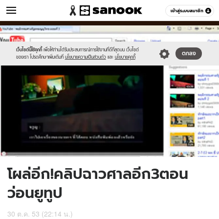
ข่าว
เข้าสู่ระบบสมาชิก
หมวดอื่นๆ
//s.isanook.com/ns/0/ud/195/977633/youtube-
Sanook
//s.isanook.com/sr/0/images/logo-
600
60
b.jpg
new-
sanook.png
เว็บไซต์นี้ใช้คุกกี้
เพื่อให้ท่านได้รับประสบการณ์การใช้งานที่ดีที่สุดบน เว็บไซต์
ตกลง
ของเรา โปรดศึกษาเพิ่มเติมที่
นโยบายความเป็นส่วนตัว
และ
นโยบายคุกกี้
โผล่อีก!คลิปฉาวศาลอีก3ตอน
ว่อนยูทูป
30 ต.ค. 53 (22:14 น.)