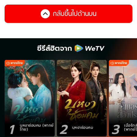
กลับขึ้นไปด้านบน
ซีรีส์ฮิตจาก
1
2
3
บุหงาซ่อนคม (พากย์
เมื่อรั
บุหงาซ่อนคม
ไทย)
(พากย์