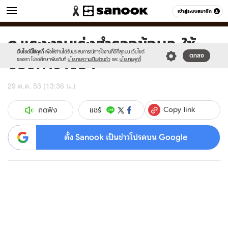
ข่าว
เข้าสู่ระบบสมาชิก
หมวดอื่นๆ
ก.แรงงานเร่งสำรวจข้อมูล-ใช้
Sanook
//s.isanook.com/sr/0/images/logo-
600
60
new-
เว็บไซต์นี้ใช้คุกกี้
เพื่อให้ท่านได้รับประสบการณ์การใช้งานที่ดีที่สุดบน เว็บไซต์
ปรับค่าจ้าง54
ตกลง
sanook.png
ของเรา โปรดศึกษาเพิ่มเติมที่
นโยบายความเป็นส่วนตัว
และ
นโยบายคุกกี้
29 ต.ค. 53 (13:36 น.)
Copy link
แชร์
กดฟัง
ตั้ง Sanook เป็นข่าวโปรดบน Google