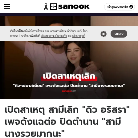
ข่าวบันเทิง
เข้าสู่ระบบสมาชิก
หมวดอื่นๆ
//s.isanook.com/ns/0/ud/1953/9767454/due.jpg
Sanook
//s.isanook.com/sr/0/images/logo-
600
60
new-
sanook.png
เว็บไซต์นี้ใช้คุกกี้
เพื่อให้ท่านได้รับประสบการณ์การใช้งานที่ดีที่สุดบน เว็บไซต์
ตกลง
ของเรา โปรดศึกษาเพิ่มเติมที่
นโยบายความเป็นส่วนตัว
และ
นโยบายคุกกี้
เปิดสาเหตุ สามีเลิก "ดิว อริสรา"
เพจดังแฉต่อ ปิดตำนาน "สามี
นางรวยมากนะ"