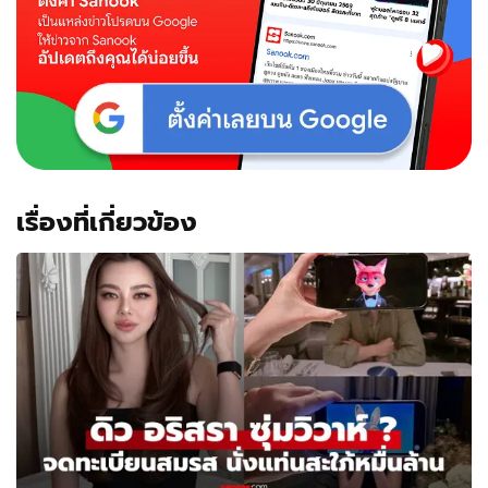
ปิด
ตำนาน
"สามี
นาง
รวย
มาก
นะ"
เรื่องที่เกี่ยวข้อง