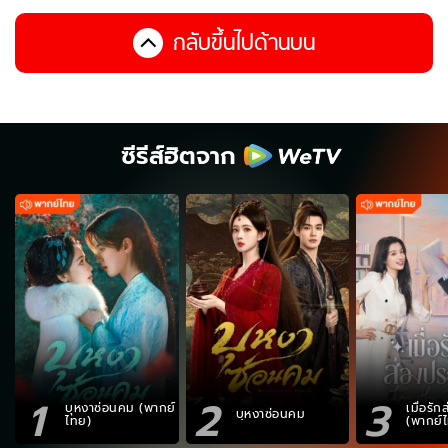
กลับขึ้นไปด้านบน
ซีรีส์ฮิตจาก
1
2
3
บุหงาซ่อนคม (พากย์
เมื่อรั
บุหงาซ่อนคม
ไทย)
(พากย์