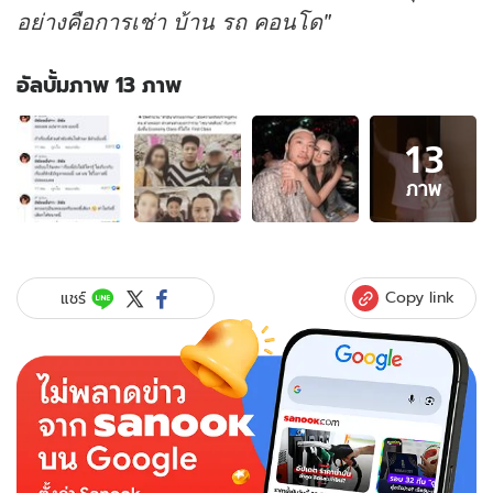
อย่างคือการเช่า บ้าน รถ คอนโด"
อัลบั้มภาพ 13 ภาพ
อัลบั้ม
13
ภาพ
13
ภาพ
ภาพ
ของ
เปิด
สาเหตุ
สามี
Copy link
แชร์
เลิก
"ดิว
อริ
สรา"
เพจ
ดัง
แฉ
ต่อ