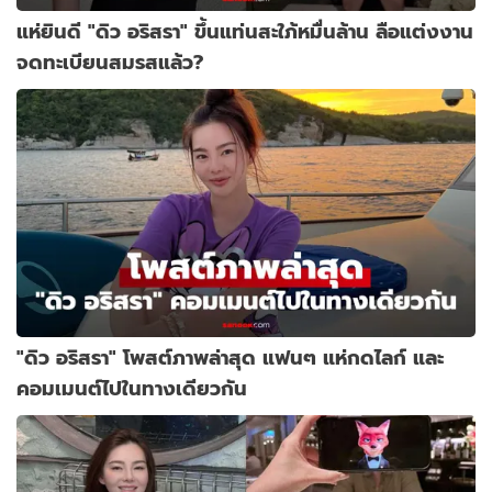
แห่ยินดี "ดิว อริสรา" ขึ้นแท่นสะใภ้หมื่นล้าน ลือแต่งงาน
จดทะเบียนสมรสแล้ว?
"ดิว อริสรา" โพสต์ภาพล่าสุด แฟนๆ แห่กดไลก์ และ
คอมเมนต์ไปในทางเดียวกัน