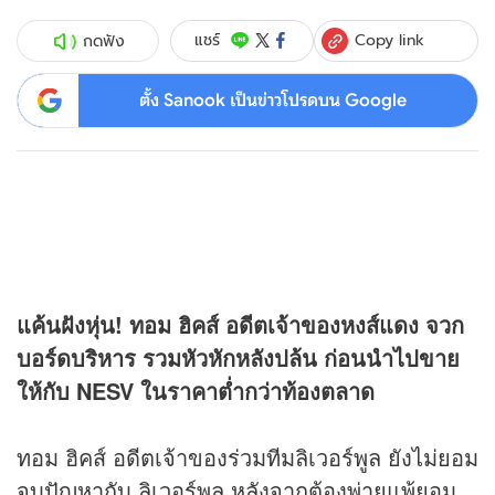
Copy link
แชร์
กดฟัง
ตั้ง Sanook เป็นข่าวโปรดบน Google
แค้นฝังหุ่น! ทอม ฮิคส์ อดีตเจ้าของหงส์แดง จวก
บอร์ดบริหาร รวมหัวหักหลังปล้น ก่อนนำไปขาย
ให้กับ NESV ในราคาต่ำกว่าท้องตลาด
ทอม ฮิคส์ อดีตเจ้าของร่วมทีมลิเวอร์พูล ยังไม่ยอม
จบปัญหากับ ลิเวอร์พูล หลังจากต้องพ่ายแพ้ยอม