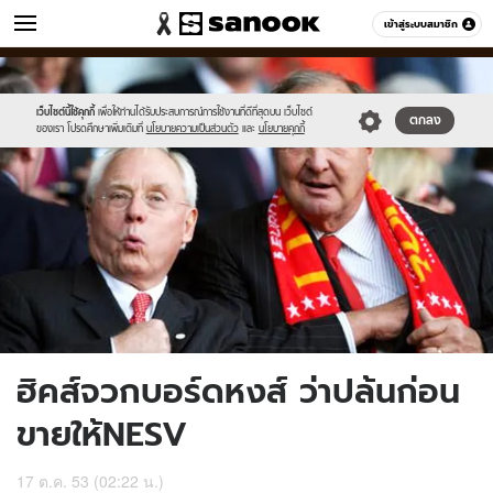
ข่าว
เข้าสู่ระบบสมาชิก
หมวดอื่นๆ
//s.isanook.com/ns/0/ud/194/974041/Tom_9999999999.jpg
Sanook
//s.isanook.com/sr/0/images/logo-
600
60
new-
sanook.png
เว็บไซต์นี้ใช้คุกกี้
เพื่อให้ท่านได้รับประสบการณ์การใช้งานที่ดีที่สุดบน เว็บไซต์
ตกลง
ของเรา โปรดศึกษาเพิ่มเติมที่
นโยบายความเป็นส่วนตัว
และ
นโยบายคุกกี้
ฮิคส์จวกบอร์ดหงส์ ว่าปล้นก่อน
ขายให้NESV
17 ต.ค. 53 (02:22 น.)