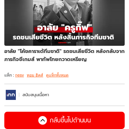
อาลัย "โค้ชคาราเต้ทีมชาติ" รถชนเสียชีวิต หลังกลับจาก
ภารกิจซีเกมส์ พาทัพไทยกวาดเหรียญ
แท็ก :
nesv
ทอม ฮิคส์
ดูแท็กทั้งหมด
สนับสนุนเนื้อหา
กลับขึ้นไปด้านบน