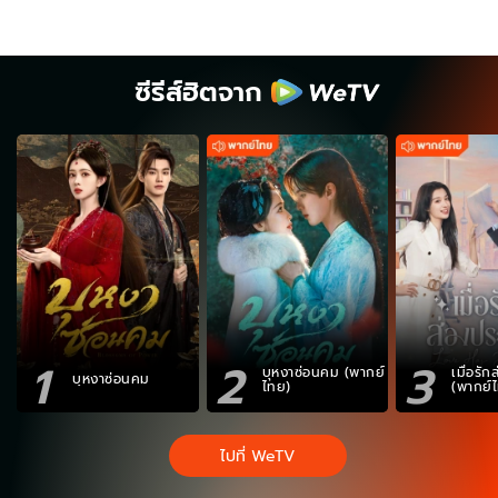
ซีรีส์ฮิตจาก
1
2
3
บุหงาซ่อนคม (พากย์
เมื่อรั
บุหงาซ่อนคม
ไทย)
(พากย์
ไปที่ WeTV