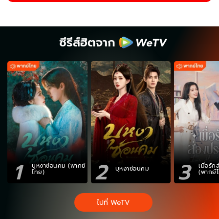
ซีรีส์ฮิตจาก
1
2
3
บุหงาซ่อนคม (พากย์
เมื่อรั
บุหงาซ่อนคม
ไทย)
(พากย์
ไปที่ WeTV