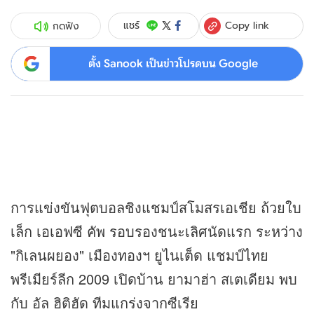
Copy link
แชร์
กดฟัง
ตั้ง Sanook เป็นข่าวโปรดบน Google
การแข่งขันฟุตบอลชิงแชมป์สโมสรเอเชีย ถ้วยใบ
เล็ก เอเอฟซี คัพ รอบรองชนะเลิศนัดแรก ระหว่าง
"กิเลนผยอง" เมืองทองฯ ยูไนเต็ด แชมป์ไทย
พรีเมียร์ลีก 2009 เปิดบ้าน ยามาฮ่า สเตเดียม พบ
กับ อัล ฮิติฮัด ทีมแกร่งจากซีเรีย