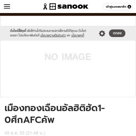
ข่าว
เข้าสู่ระบบสมาชิก
หมวดอื่นๆ
//s.isanook.com/sh/0/di/no-
Sanook
//s.isanook.com/sr/0/images/logo-
600
60
thumbnail-
new-
image.jpg
sanook.png
เว็บไซต์นี้ใช้คุกกี้
เพื่อให้ท่านได้รับประสบการณ์การใช้งานที่ดีที่สุดบน เว็บไซต์
ตกลง
ของเรา โปรดศึกษาเพิ่มเติมที่
นโยบายความเป็นส่วนตัว
และ
นโยบายคุกกี้
เมืองทองเฉือนอัลฮิติฮัด1-
0ศึกAFCคัพ
05 ต.ค. 53 (21:48 น.)