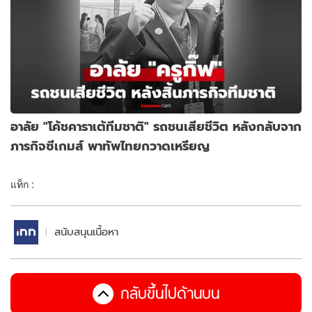
อาลัย "โค้ชคาราเต้ทีมชาติ" รถชนเสียชีวิต หลังกลับจาก
ภารกิจซีเกมส์ พาทัพไทยกวาดเหรียญ
แท็ก :
สนับสนุนเนื้อหา
กลับขึ้นไปด้านบน