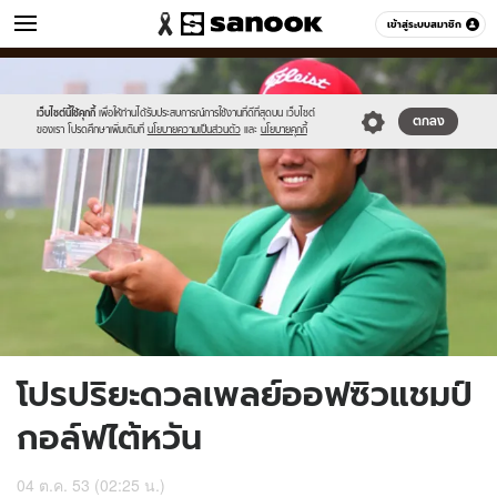
ข่าว
เข้าสู่ระบบสมาชิก
หมวดอื่นๆ
//s.isanook.com/ns/0/ud/194/970945/asien533.jpg
Sanook
//s.isanook.com/sr/0/images/logo-
600
60
new-
sanook.png
เว็บไซต์นี้ใช้คุกกี้
เพื่อให้ท่านได้รับประสบการณ์การใช้งานที่ดีที่สุดบน เว็บไซต์
ตกลง
ของเรา โปรดศึกษาเพิ่มเติมที่
นโยบายความเป็นส่วนตัว
และ
นโยบายคุกกี้
โปรปริยะดวลเพลย์ออฟซิวแชมป์
กอล์ฟไต้หวัน
04 ต.ค. 53 (02:25 น.)