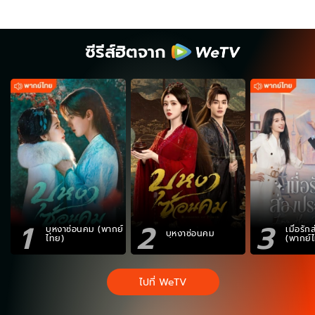
ซีรีส์ฮิตจาก
1
2
3
บุหงาซ่อนคม (พากย์
เมื่อรั
บุหงาซ่อนคม
ไทย)
(พากย์
ไปที่ WeTV