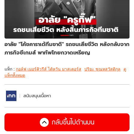
อาลัย "โค้ชคาราเต้ทีมชาติ" รถชนเสียชีวิต หลังกลับจาก
ภารกิจซีเกมส์ พาทัพไทยกวาดเหรียญ
แท็ก :
กอล์ฟ เมอร์คิวรีส์ ไต้หวัน มาสเตอร์ส
ปริยะ ชุณหสวัสดิกุล
ดู
แท็กทั้งหมด
สนับสนุนเนื้อหา
กลับขึ้นไปด้านบน