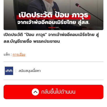
เปิดประวัติ "ป้อม ภาวุธ" จากเจ้าพ่ออีคอมเมิร์ซไทย สู่
สส.บัญชีรายชื่อ พรรคประชาชน
แท็ก :
การเมือง
สนับสนุนเนื้อหา
กลับขึ้นไปด้านบน