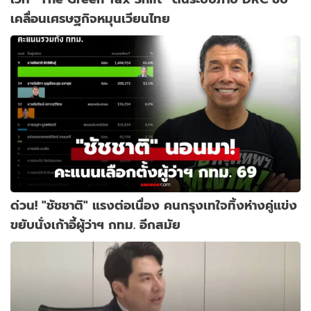
เคลื่อนเศรษฐกิจหมุนเวียนไทย
ด่วน! "ชัชชาติ" แรงต่อเนื่อง คนกรุงเทใจทิ้งห่างคู่แข่ง
ขยับนั่งเก้าอี้ผู้ว่าฯ กทม. อีกสมัย