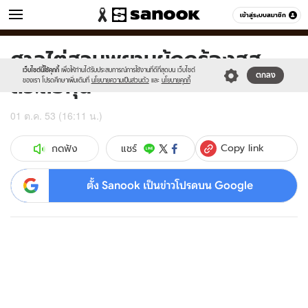
ข่าว
เข้าสู่ระบบสมาชิก
หมวดอื่นๆ
ศาลไต่สวนพยานผู้ถูกร้องสส.-
Sanook
//s.isanook.com/sr/0/images/logo-
600
60
new-
เว็บไซต์นี้ใช้คุกกี้
เพื่อให้ท่านได้รับประสบการณ์การใช้งานที่ดีที่สุดบน เว็บไซต์
สว.ถือหุ้น
ตกลง
sanook.png
ของเรา โปรดศึกษาเพิ่มเติมที่
นโยบายความเป็นส่วนตัว
และ
นโยบายคุกกี้
01 ต.ค. 53 (16:11 น.)
Copy link
แชร์
กดฟัง
ตั้ง Sanook เป็นข่าวโปรดบน Google