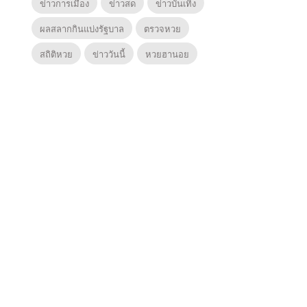
ข่าวการเมือง
ข่าวสด
ข่าวบันเทิง
ผลสลากกินแบ่งรัฐบาล
ตรวจหวย
สถิติหวย
ข่าววันนี้
หวยฮานอย