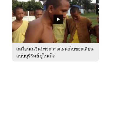
สัปดาห์
ของ
หมวด
กีฬา
 WeTV
เหมือนเนวิน! พระวางแผนเก็บขยะเลียน
แบบบุรีรัมย์ ยูไนเต็ด
ติดต่อโฆษณา
tencentthbd
sales@tencent.co.th
รา
ร้องเรียนเนื้อหาไม่เหมาะสม
แนะนำติชม แจ้งปัญหาการใช้งาน