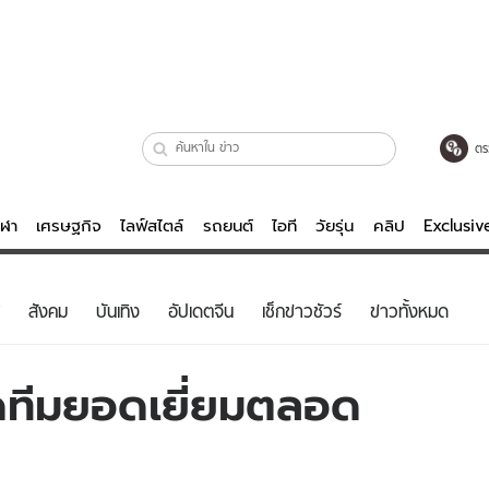
ตร
ีฬา
เศรษฐกิจ
ไลฟ์สไตล์
รถยนต์
ไอที
วัยรุ่น
คลิป
Exclusi
ตรวจหวย
ไลฟ์สไตล์
บันเทิงค
สังคม
บันเทิง
อัปเดตจีน
เช็กข่าวชัวร์
ข่าวทั้งหมด
ผู้หญิง
หนัง-ละคร
ผู้ชาย
เพลง
ดทีมยอดเยี่ยมตลอด
ย
วัยรุ่น
เกมส์
ไอที
คลิป
รถยนต์
พอดแคสต์