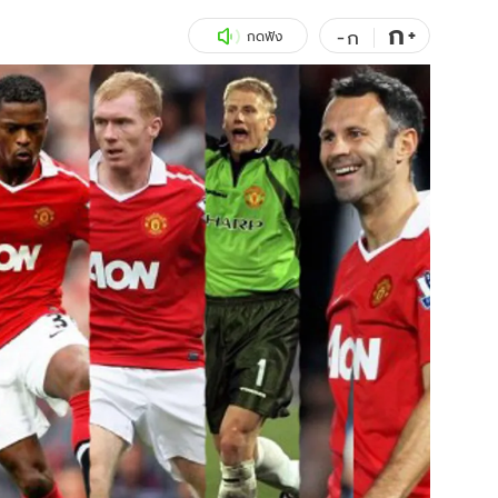
ก
สุขภาพ
+
ดูทีวี
-
ก
กดฟัง
เที่ยว-กิน
WeTV
Tasteful Thailand
Exclusive
Sanook Choice
นิยาย
ยลได้ที่
ร่วมงานกับเ