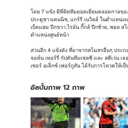
โดย 7 แข้ง ผีที่ติดทีมยอดเยี่ยมตลอดกาลของพร
ประตูชาวเดนนิช, แกร์รี เนวิลล์ ในตำแหน่งแ
เบ็คแฮม ปีกขวา,ไรอัน กิ๊กส์ ปีกซ้าย, พอล ส
ตำแหน่งศูนย์หน้า
ส่วนอีก 4 แข้งดัง ที่มาจากสโมสรอื่นๆ ประกอบด
จอห์น เทอร์รี่ กัปตันทีมเชลซี และ สตีเว่น 
เซอร์ อเล็กซ์ เฟอร์กูสัน ได้รับการโหวตให้เป
อัลบั้มภาพ 12 ภาพ
อัลบั้ม
ภาพ
12
ภาพ
ของ