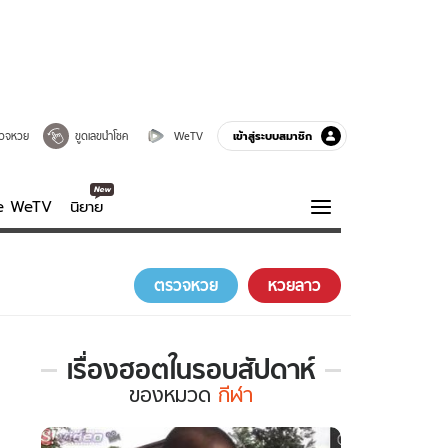
เข้าสู่ระบบสมาชิก
วจหวย
ขูดเลขนำโชค
WeTV
ve WeTV
นิยาย
รบรส
ความรู้รอบตัว
ตรวจหวย
หวยลาว
ฮาวทู
กูรู-รอบรู้
เรื่องฮอตในรอบสัปดาห์
เรื่อง
ของ
หมวด
กีฬา
ฮอต
ใน
รอบ