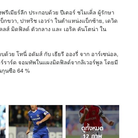
ีเมียร์ลีก ประกอบด้วย ปีเตอร์ ชไมเคิ่ล ผู้รักษา
บ็กขวา, ปาทริช เอวร่า ในตำแหน่งแบ็กซ้าย, เดวิด
โคลส์ มิดฟิลด์ ตัวกลาง และ เอริค คันโตน่า ใน
้วย โทนี่ อดัมส์ กับ เธียรี อองรี่ จาก อาร์เซน่อล,
เจอร์ราร์ด จอมทัพในแผงมิดฟิลด์จากลิเวอร์พูล โดยมี
็นกุนซือ 64 %
ดูทั้งหมด
12
ภาพ