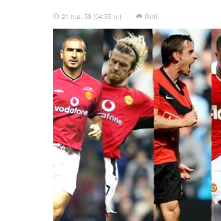
อัปเดตจีน
21 ก.ย. 53 (04:55 น.)
พิมพ์
เช็กข่าวชัวร์
ติดตามสนุกโซเชี
ดาวน์โหลดสนุกแอปฟรี
สงวนลิขสิทธิ์ ©
2569
บริษัท อิมเมจ ฟิวเจอร์ (ประเทศไทย) จำกัด