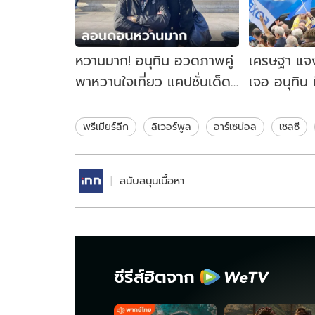
หวานมาก! อนุทิน อวดภาพคู่
เศรษฐา แจง
พาหวานใจเที่ยว แคปชั่นเด็ด
เจอ อนุทิน 
"ดีลเลิฟไม่ใช่ดีลลับ"
บอลพรีเมีย
พรีเมียร์ลีก
ลิเวอร์พูล
อาร์เซน่อล
เชลซี
สนับสนุนเนื้อหา
ซีรีส์ฮิตจาก