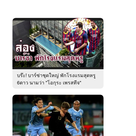
บร๊ะ! บาร์ซ่าชุดใหญ่ พักโรงแรมสุดหรู
6ดาว นามว่า "โอกุระ เพรสทีจ"