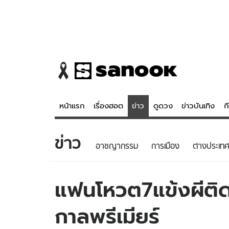
หน้าแรก
เรื่องฮอต
ข่าว
ดูดวง
ข่าวบันเทิง
ก
ข่าว
ข่าว
ดูดวง - 
อาชญากรรม
การเมือง
ต่างประเทศ
เรื่องฮอต
ดูดวง
ข่าว
หวยไทย
แฟนโหวต7แข้งผีติ
ข่าวบันเทิง
สถิติหวยไท
กาลพรีเมียร์
ข่าวกีฬา
หวยลาว
ข่าวเศรษฐกิจ