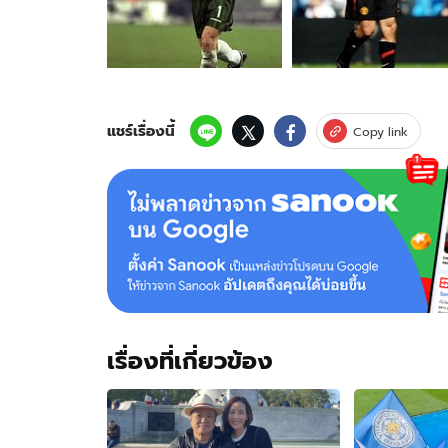
แฟน
โหวต7แข้ง
ผี
ติด
ทีม
ยอด
เยี่ยม
แชร์เรื่องนี้
Copy link
ตลอด
กาล
พรีเมียร์
เรื่องที่เกี่ยวข้อง