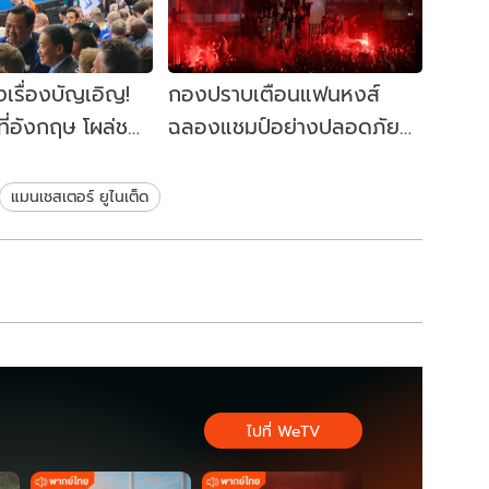
เรื่องบัญเอิญ!
กองปราบเตือนแฟนหงส์
ที่อังกฤษ โผล่ชม
ฉลองแชมป์อย่างปลอดภัย
ร์ลีกนัดปิดสนาม
อย่าอยู่ใกล้แฟนแมนฯ ยูฯ
แมนเชสเตอร์ ยูไนเต็ด
ไปที่ WeTV