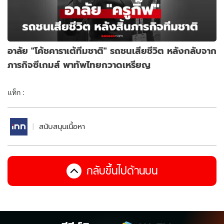
อาลัย "โค้ชคาราเต้ทีมชาติ" รถชนเสียชีวิต หลังกลับจาก
ภารกิจซีเกมส์ พาทัพไทยกวาดเหรียญ
แท็ก :
สนับสนุนเนื้อหา
กลับขึ้นไปด้านบน