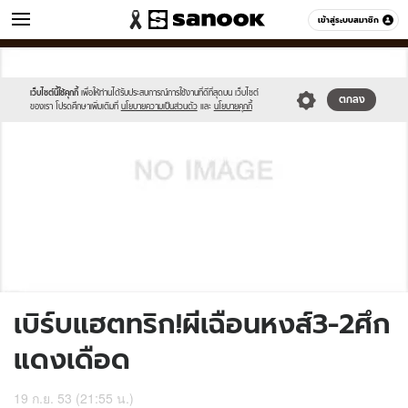
ข่าว
เข้าสู่ระบบสมาชิก
หมวดอื่นๆ
//s.isanook.com/sh/0/di/no-
Sanook
//s.isanook.com/sr/0/images/logo-
600
60
thumbnail-
new-
image.jpg
sanook.png
เว็บไซต์นี้ใช้คุกกี้
เพื่อให้ท่านได้รับประสบการณ์การใช้งานที่ดีที่สุดบน เว็บไซต์
ตกลง
ของเรา โปรดศึกษาเพิ่มเติมที่
นโยบายความเป็นส่วนตัว
และ
นโยบายคุกกี้
เบิร์บแฮตทริก!ผีเฉือนหงส์3-2ศึก
แดงเดือด
19 ก.ย. 53 (21:55 น.)