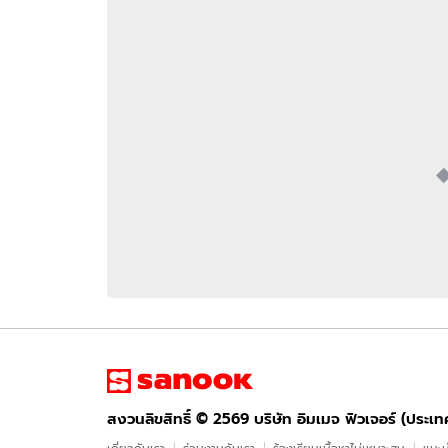
อัปเดตจีน
เช็กข่าวชัวร์
ติดตามสนุกโซเชี
ดาวน์โหลดสนุกแอปฟรี
สงวนลิขสิทธิ์ ©
2569
บริษัท อิมเมจ ฟิวเจอร์ (ประเทศไทย) จำกัด
สงวนลิขสิทธิ์ ©
2569
บริษัท อิมเมจ ฟิวเจอร์ (ประเ