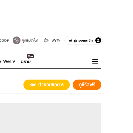
เข้าสู่ระบบสมาชิก
วจหวย
ขูดเลขนำโชค
WeTV
ve WeTV
นิยาย
รบรส
ความรู้รอบตัว
ป้าหอยซอย 6
ดูซีรีส์ฟรี
ฮาวทู
กูรู-รอบรู้