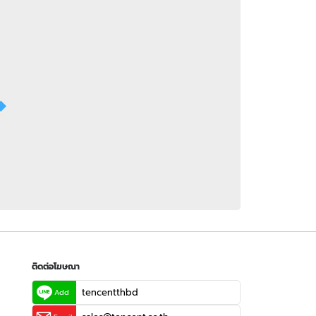
 WeTV
ติดต่อโฆษณา
tencentthbd
sales@tencent.co.th
รา
ร้องเรียนเนื้อหาไม่เหมาะสม
แนะนำติชม แจ้งปัญหาการใช้งาน
ติดต่อโฆษณา
tencentthbd
Add