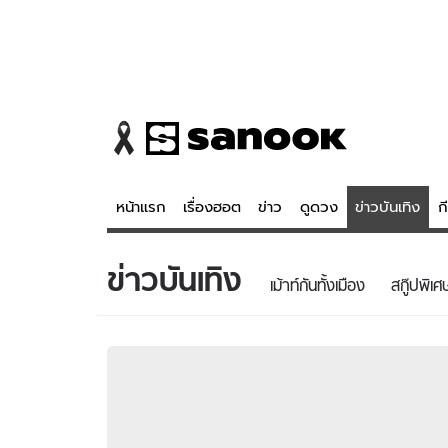
หน้าแรก
เรื่องฮอต
ข่าว
ดูดวง
ข่าวบันเทิง
ก
ข่าวบันเทิง
ข่าว
ดูดวง - 
เม้าท์กันทั้งเมือง
สกู๊ปพิเศ
เรื่องฮอต
ดูดวง
ข่าว
หวยไทย
ข่าวบันเทิง
สถิติหวยไท
ข่าวกีฬา
หวยลาว
ข่าวเศรษฐกิจ