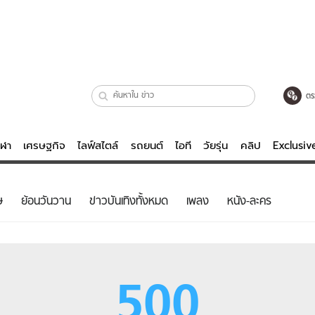
ตร
ีฬา
เศรษฐกิจ
ไลฟ์สไตล์
รถยนต์
ไอที
วัยรุ่น
คลิป
Exclusi
ตรวจหวย
ไลฟ์สไตล์
บันเทิงค
ษ
ย้อนวันวาน
ข่าวบันเทิงทั้งหมด
เพลง
หนัง-ละคร
ผู้หญิง
หนัง-ละคร
ผู้ชาย
เพลง
ย
วัยรุ่น
เกมส์
500
ไอที
คลิป
รถยนต์
พอดแคสต์