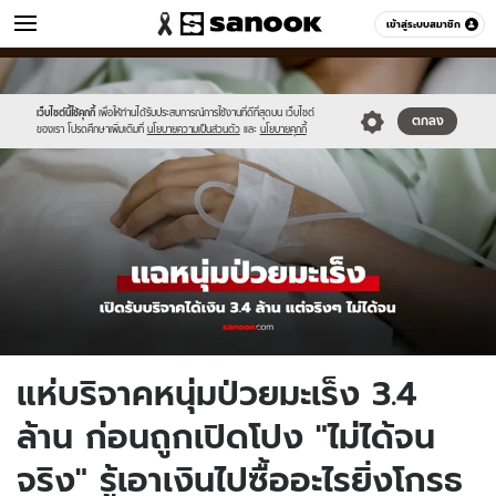
ข่าว
เข้าสู่ระบบสมาชิก
หมวดอื่นๆ
//s.isanook.com/ns/0/ud/1929/9649814/new-
Sanook
//s.isanook.com/sr/0/images/logo-
600
60
thumbnail1200x720-
new-
2024-.jpg
sanook.png
เว็บไซต์นี้ใช้คุกกี้
เพื่อให้ท่านได้รับประสบการณ์การใช้งานที่ดีที่สุดบน เว็บไซต์
ตกลง
ของเรา โปรดศึกษาเพิ่มเติมที่
นโยบายความเป็นส่วนตัว
และ
นโยบายคุกกี้
แห่บริจาคหนุ่มป่วยมะเร็ง 3.4
ล้าน ก่อนถูกเปิดโปง "ไม่ได้จน
จริง" รู้เอาเงินไปซื้ออะไรยิ่งโกรธ