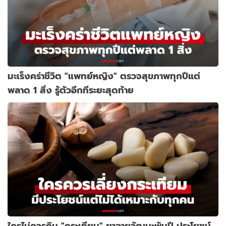
มะเร็งคร่าชีวิต "แพทย์หญิง" ตรวจสุขภาพทุกปีแต่
พลาด 1 สิ่ง รู้ตัวอีกทีระยะสุดท้าย
ใครไม่ควรกิน "กระเทียม" ยาอายุวัฒนะพันปี ประโยชน์