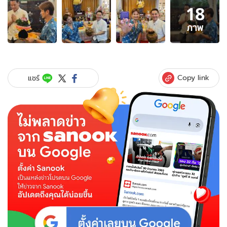
18
ภาพ
18
ภาพ
ภาพ
ของ
"บีม
ศรัณยู"
ใจ
Copy link
แชร์
เต้น
ลูบ
ท้อง
พี่
นวล
ล้วง
ไห
ขอ
เลข
เด็ด
งวด
ประจำ
วัน
ที่