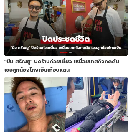
"บีม ศรัณยู" ปิดร้านก๋วยเตี๋ยว เหนื่อยเทศกิจกดดัน
เจอลูกน้องโกงเงินเกือบแสน