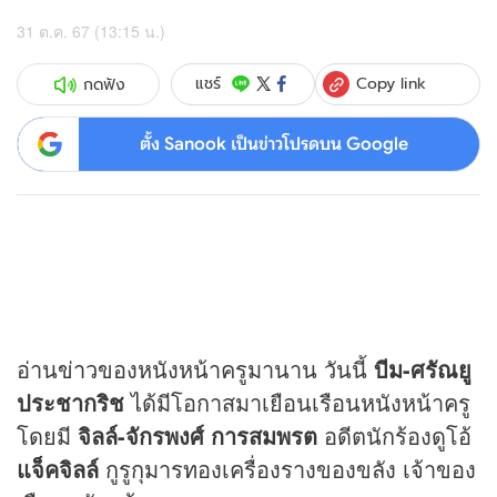
31 ต.ค. 67 (13:15 น.)
Copy link
แชร์
กดฟัง
ตั้ง Sanook เป็นข่าวโปรดบน Google
อ่าน
ข่าว
ของหนังหน้าครูมานาน วันนี้
บีม-ศรัณยู
ประชากริช
ได้มีโอกาสมาเยือนเรือนหนังหน้าครู
โดยมี
จิลล์-จักรพงศ์ การสมพรต
อดีตนักร้องดูโอ้
แจ็คจิลล์
กูรูกุมารทองเครื่องรางของขลัง เจ้าของ