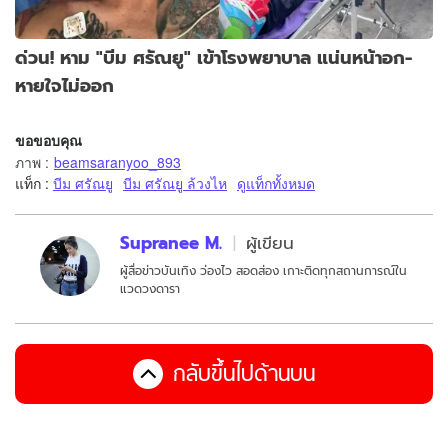
ด่วน! หาม "บีม ศรัณยู" เข้าโรงพยาบาล แน่นหน้าอก-
หายใจไม่ออก
ขอขอบคุณ
ภาพ
:
beamsaranyoo_893
แท็ก :
บีม ศรัณยู
บีม ศรัณยู ล้วงไห
ดูแท็กทั้งหมด
Supranee M.
ผู้เขียน
ผู้สื่อข่าวบันเทิง ว่องไว สอดส่อง เกาะติดทุกสถานการณ์ใน
แวดวงดารา
กลับขึ้นไปด้านบน