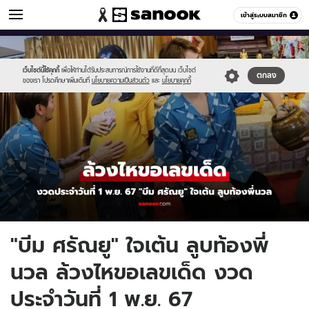
ข่าวบันเทิง
เข้าสู่ระบบสมาชิก
หมวดอื่นๆ
//s.isanook.com/ns/0/ud/1927/9635290/beam.jpg
Sanook
//s.isanook.com/sr/0/images/logo-
600
60
new-
sanook.png
เว็บไซต์นี้ใช้คุกกี้
เพื่อให้ท่านได้รับประสบการณ์การใช้งานที่ดีที่สุดบน เว็บไซต์
ตกลง
ของเรา โปรดศึกษาเพิ่มเติมที่
นโยบายความเป็นส่วนตัว
และ
นโยบายคุกกี้
"บีม ศรัณยู" ใจเต้น ลูบท้องพี่
นวล ล้วงไหขอเลขเด็ด งวด
ประจำวันที่ 1 พ.ย. 67