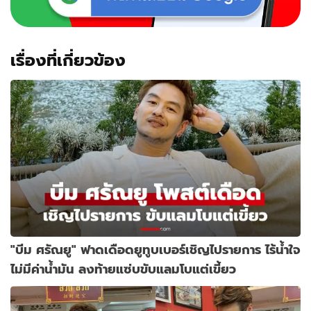
1
พ.ย.
67
เรื่องที่เกี่ยวข้อง
"บีม ศรัณยู" ฟาดเดือดยูทูบเบอร์เชิญไปรายการ ไร้น้ำใจ
ไม่มีค่าน้ำมัน ลงท้ายแซ่บขับแลมโบแต่เขี้ยว