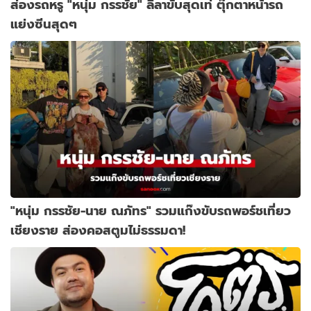
ส่องรถหรู "หนุ่ม กรรชัย" ลีลาขับสุดเท่ ตุ๊กตาหน้ารถ
แย่งซีนสุดๆ
"หนุ่ม กรรชัย-นาย ณภัทร" รวมแก๊งขับรถพอร์ชเที่ยว
เชียงราย ส่องคอสตูมไม่ธรรมดา!