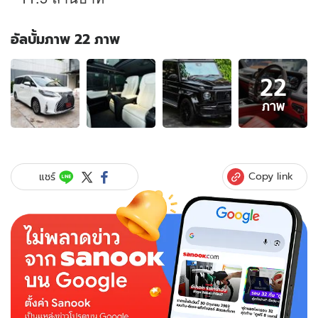
อัลบั้มภาพ 22 ภาพ
อัลบั้ม
22
ภาพ
22
ภาพ
ภาพ
ของ
"โอ๊ต
ปราโมทย์"
ประกาศ
Copy link
แชร์
ขาย
รถ
5
คัน
รวด
อึ้ง
ราคา
รวม
กัน