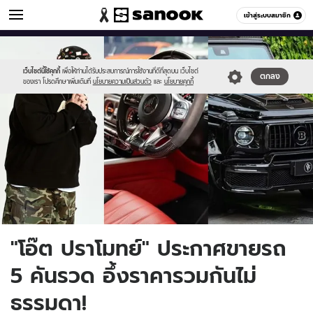
ข่าวบันเทิง
เข้าสู่ระบบสมาชิก
หมวดอื่นๆ
//s.isanook.com/ns/0/ud/1920/9600422/page.jpg
Sanook
//s.isanook.com/sr/0/images/logo-
600
60
new-
sanook.png
เว็บไซต์นี้ใช้คุกกี้
เพื่อให้ท่านได้รับประสบการณ์การใช้งานที่ดีที่สุดบน เว็บไซต์
ตกลง
ของเรา โปรดศึกษาเพิ่มเติมที่
นโยบายความเป็นส่วนตัว
และ
นโยบายคุกกี้
"โอ๊ต ปราโมทย์" ประกาศขายรถ
5 คันรวด อึ้งราคารวมกันไม่
ธรรมดา!