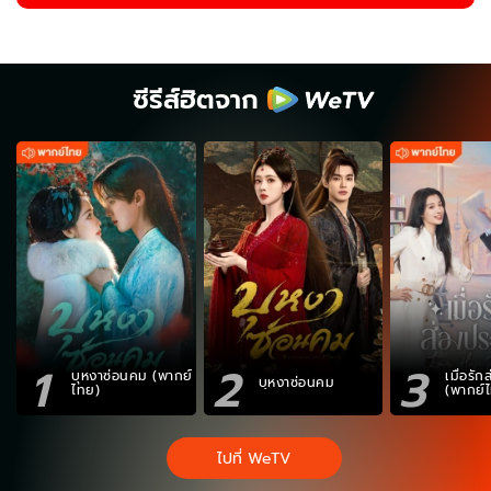
ซีรีส์ฮิตจาก
1
2
3
บุหงาซ่อนคม (พากย์
เมื่อรั
บุหงาซ่อนคม
ไทย)
(พากย์
ไปที่ WeTV