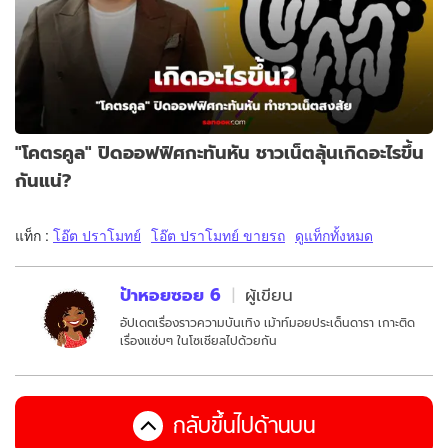
"โคตรคูล" ปิดออฟฟิศกะทันหัน ชาวเน็ตลุ้นเกิดอะไรขึ้น
กันแน่?
แท็ก :
โอ๊ต ปราโมทย์
โอ๊ต ปราโมทย์ ขายรถ
ดูแท็กทั้งหมด
ป้าหอยซอย 6
ผู้เขียน
อัปเดตเรื่องราวความบันเทิง เม้าท์มอยประเด็นดารา เกาะติด
เรื่องแซ่บๆ ในโซเชียลไปด้วยกัน
กลับขึ้นไปด้านบน