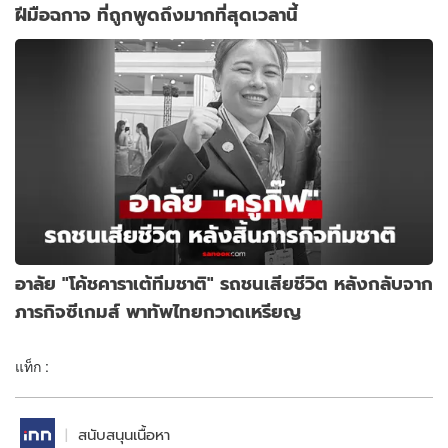
ฝีมือฉกาจ ที่ถูกพูดถึงมากที่สุดเวลานี้
อาลัย "โค้ชคาราเต้ทีมชาติ" รถชนเสียชีวิต หลังกลับจาก
ภารกิจซีเกมส์ พาทัพไทยกวาดเหรียญ
แท็ก :
สนับสนุนเนื้อหา