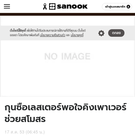
ข่าว
เข้าสู่ระบบสมาชิก
หมวดอื่นๆ
//s.isanook.com/sh/0/di/no-
Sanook
//s.isanook.com/sr/0/images/logo-
600
60
thumbnail-
new-
image.jpg
sanook.png
เว็บไซต์นี้ใช้คุกกี้
เพื่อให้ท่านได้รับประสบการณ์การใช้งานที่ดีที่สุดบน เว็บไซต์
ตกลง
ของเรา โปรดศึกษาเพิ่มเติมที่
นโยบายความเป็นส่วนตัว
และ
นโยบายคุกกี้
กุนซือเลสเตอร์พอใจคิงเพาเวอร์
ช่วยสโมสร
17 ส.ค. 53 (06:45 น.)