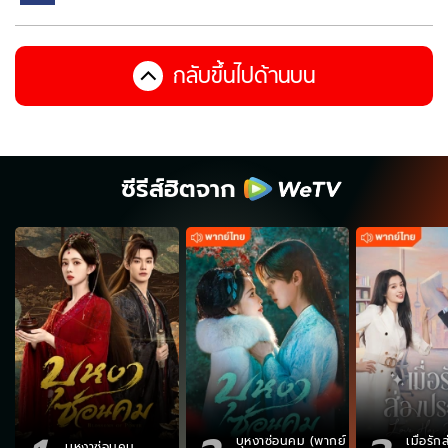
กลับขึ้นไปด้านบน
ซีรีส์ฮิตจาก
บุหงาซ่อนคม (พากย์
เมื่อรั
บุหงาซ่อนคม