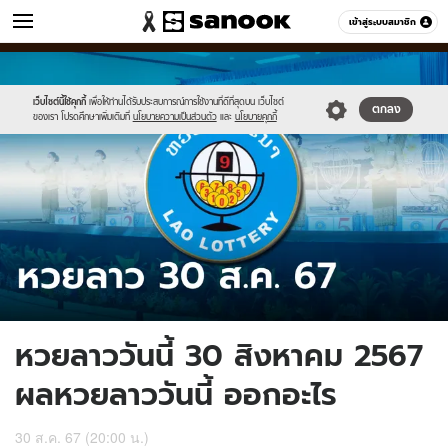
ข่าว
เข้าสู่ระบบสมาชิก
หมวดอื่นๆ
//s.isanook.com/ns/0/ud/1905/9527858/newlaolottotemplate(1).jpg
Sanook
//s.isanook.com/sr/0/images/logo-
600
60
new-
sanook.png
เว็บไซต์นี้ใช้คุกกี้
เพื่อให้ท่านได้รับประสบการณ์การใช้งานที่ดีที่สุดบน เว็บไซต์
ตกลง
ของเรา โปรดศึกษาเพิ่มเติมที่
นโยบายความเป็นส่วนตัว
และ
นโยบายคุกกี้
หวยลาววันนี้ 30 สิงหาคม 2567
ผลหวยลาววันนี้ ออกอะไร
30 ส.ค. 67 (20:00 น.)