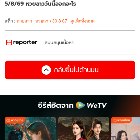
5/8/69 หวยลาววันนี้ออกอะไร
แท็ก :
หวยลาว
หวยลาว 30 8 67
ดูแท็กทั้งหมด
สนับสนุนเนื้อหา
กลับขึ้นไปด้านบน
ซีรีส์ฮิตจาก