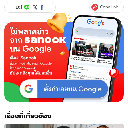
รับ
Copy link
แชร์
ขวัญ
"น้อง
คากิ"
ด้วย
ตุ๊ก
ตา
ลาบู
บู้
"พ่อ
แจ็ค"
โชว์
ให้
เห็น
เต็มๆ
เลข
ชัด
มาก
เรื่องที่เกี่ยวข้อง