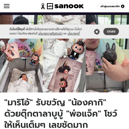
ข่าวบันเทิง
เข้าสู่ระบบสมาชิก
หมวดอื่นๆ
//s.isanook.com/ns/0/ud/1903/9516346/555.jpg
Sanook
//s.isanook.com/sr/0/images/logo-
600
60
new-
sanook.png
เว็บไซต์นี้ใช้คุกกี้
เพื่อให้ท่านได้รับประสบการณ์การใช้งานที่ดีที่สุดบน เว็บไซต์
ตกลง
ของเรา โปรดศึกษาเพิ่มเติมที่
นโยบายความเป็นส่วนตัว
และ
นโยบายคุกกี้
"มาริโอ้" รับขวัญ "น้องคากิ"
ด้วยตุ๊กตาลาบูบู้ "พ่อแจ็ค" โชว์
ให้เห็นเต็มๆ เลขชัดมาก