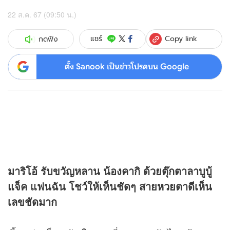
22 ส.ค. 67 (09:50 น.)
Copy link
แชร์
กดฟัง
ตั้ง Sanook เป็นข่าวโปรดบน Google
มาริโอ้ รับขวัญหลาน น้องคากิ ด้วยตุ๊กตาลาบูบู้
แจ็ค แฟนฉัน โชว์ให้เห็นชัดๆ สาย
หวย
ตาดีเห็น
เลขชัดมาก