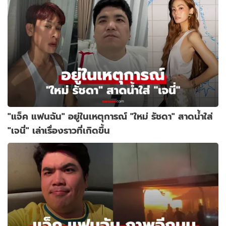
"แจ็ค แฟนฉัน" อยู่ในเหตุการณ์ "ใหม่ รัชดา" สาดน้ำใส่
"เจนี่" เล่าเรื่องราวที่เกิดขึ้น