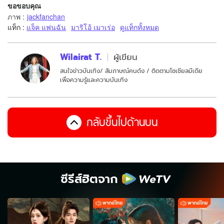
ขอขอบคุณ
ภาพ
:
jackfanchan
แท็ก :
แจ็ค แฟนฉัน
มาริโอ้ เมาเร่อ
ดูแท็กทั้งหมด
Wilairat T.
ผู้เขียน
สนใจข่าวบันเทิง/ สัมภาษณ์คนดัง / ติดตามโซเชียลมีเดีย
เพื่อความรู้และความบันเทิง
กลับขึ้นไปด้านบน
ซีรีส์ฮิตจาก