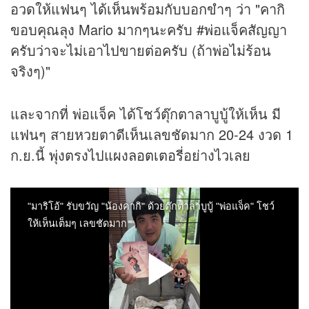
อวดให้แฟนๆ ได้เห็นพร้อมกับบอกขำๆ ว่า "คากิ
ขอบคุณลุง Mario มากๆนะครับ #พ่อแจ็คสัญญา
ครับว่าจะไม่เอาไปขายต่อครับ (ถ้าพ่อไม่ร้อน
จริงๆ)"
และจากที่ พ่อแจ็ค ได้โชว์ตุ๊กตาลาบูบู้ให้เห็น มี
แฟนๆ สายหวยตาดีเห็นเลขชัดมาก 20-24 งวด 1
ก.ย.นี้ พุ่งตรงไปแผง
ลอตเตอรี่
อย่างไวเลย