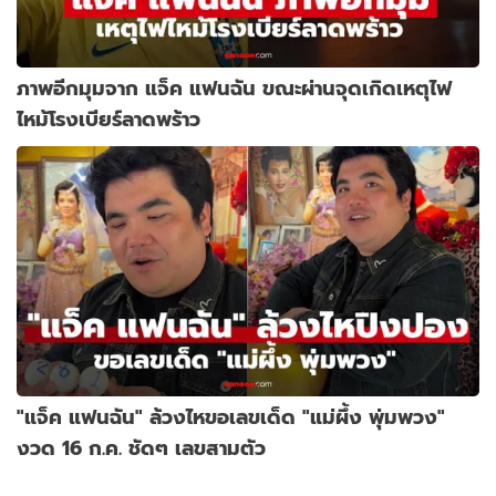
ภาพอีกมุมจาก แจ็ค แฟนฉัน ขณะผ่านจุดเกิดเหตุไฟ
ไหม้โรงเบียร์ลาดพร้าว
"แจ็ค แฟนฉัน" ล้วงไหขอเลขเด็ด "แม่ผึ้ง พุ่มพวง"
งวด 16 ก.ค. ชัดๆ เลขสามตัว