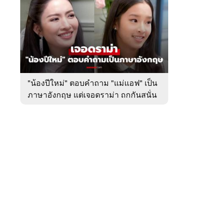
สัปดาห์
ของ
หมวด
บันเทิง
 WeTV
"น้องปีใหม่" ตอบคำถาม "แม่แอฟ" เป็น
ภาษาอังกฤษ แต่เจอดราม่า ถกกันสนั่น
ติดต่อโฆษณา
tencentthbd
sales@tencent.co.th
รา
ร้องเรียนเนื้อหาไม่เหมาะสม
แนะนำติชม แจ้งปัญหาการใช้งาน