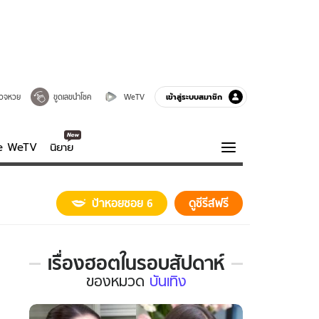
เข้าสู่ระบบสมาชิก
วจหวย
ขูดเลขนำโชค
WeTV
ve WeTV
นิยาย
รบรส
ความรู้รอบตัว
ป้าหอยซอย 6
ดูซีรีส์ฟรี
ฮาวทู
กูรู-รอบรู้
เรื่องฮอตในรอบสัปดาห์
เรื่อง
ของ
หมวด
บันเทิง
ฮอต
ใน
รอบ