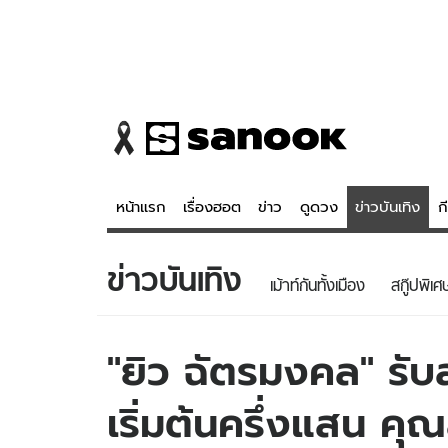
หน้าแรก
เรื่องฮอต
ข่าว
ดูดวง
ข่าวบันเทิง
ก
ข่าวบันเทิง
ข่าว
ดูดวง - 
เม้าท์กันทั้งเมือง
สกู๊ปพิเศ
เรื่องฮอต
ดูดวง
ข่าว
หวยไทย
"ยิว ฉัตรมงคล" รับ
ข่าวบันเทิง
สถิติหวยไท
เริ่มต้นครึ่งแสน คุณส
ข่าวกีฬา
หวยลาว
ข่าวเศรษฐกิจ