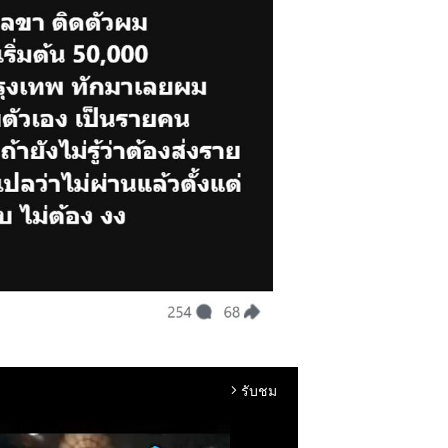
รับชม
arrow_forward_ios