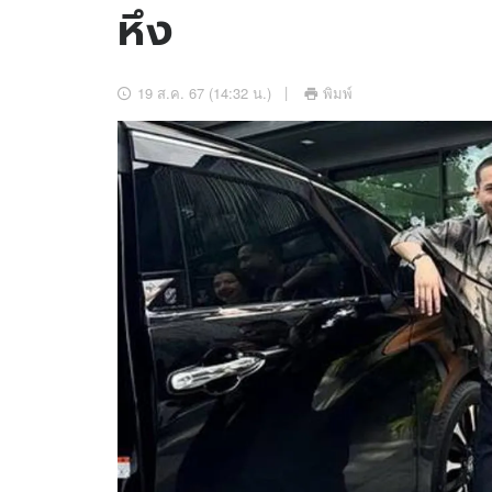
หึง
อัปเดตจีน
เช็กข่าวชัวร์
19 ส.ค. 67 (14:32 น.)
พิมพ์
ติดตามสนุกโซเชี
ดาวน์โหลดสนุกแอปฟรี
สงวนลิขสิทธิ์ ©
2569
บริษัท อิมเมจ ฟิวเจอร์ (ประเทศไทย) จำกัด