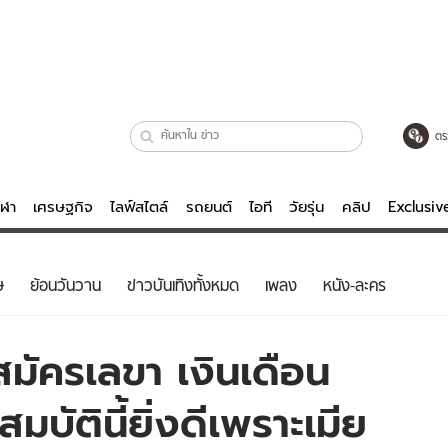
ตร
ีฬา
เศรษฐกิจ
ไลฟ์สไตล์
รถยนต์
ไอที
วัยรุ่น
คลิป
Exclusi
ตรวจหวย
ไลฟ์สไตล์
บันเทิงค
ษ
ย้อนวันวาน
ข่าวบันเทิงทั้งหมด
เพลง
หนัง-ละคร
ผู้หญิง
หนัง-ละคร
ผู้ชาย
เพลง
สมัครเลขา เงินเดือน
ย
วัยรุ่น
เกมส์
มบัตินี้ยิ่งดีเพราะเมีย
ไอที
คลิป
รถยนต์
พอดแคสต์