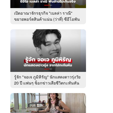
เปิดอาณาจักรธุรกิจ "เบลล่า ราณี"
ขยายพอร์ตสินค้าแน่น (ว่าที่) ซีอีโอพัน
ล้านเคียงข้าง "วิล ชวิณ"
รู้จัก "จอเจ ภูมิหิรัญ" นักแสดงดาวรุ่งวัย
20 ปี แฟนๆ ช็อกข่าวเสียชีวิตกะทันหัน