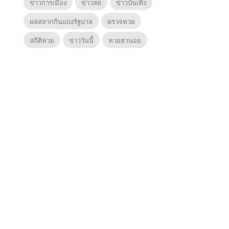
ข่าวการเมือง
ข่าวสด
ข่าวบันเทิง
ผลสลากกินแบ่งรัฐบาล
ตรวจหวย
สถิติหวย
ข่าววันนี้
หวยฮานอย