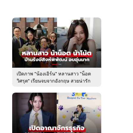
เปิดภาพ "น้องเอิร์น" หลานสาว "น็อต
วิศรุต" เรียนจบจากอังกฤษ สวยน่ารัก
มาก