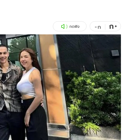
สุขภาพ
ดูทีวี
เที่ยว-กิน
WeTV
ก
+
-
ก
กดฟัง
Tasteful Thailand
Exclusive
Sanook Choice
นิยาย
ยลได้ที่
ร่วมงานกับเ