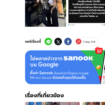
ภาพ
ของ
"ยิว
ฉัตรมงคล"
รับ
สมัคร
เลขา
เงิน
เดือน
แชร์เรื่องนี้
Copy link
เริ่ม
ต้น
ครึ่ง
แสน
คุณสมบัติ
นี้
ยิ่ง
ดี
เพราะ
เมีย
เรื่องที่เกี่ยวข้อง
หึง