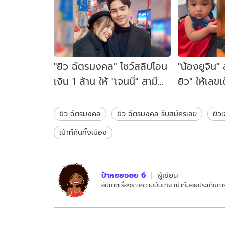
"ยิว ฉัตรมงคล" โชว์สลิปโอน
"น้องยูจิน" 
เงิน 1 ล้าน ให้ "เจนนี่" สามี
ยิว" ให้เลข
สายเปย์ตัวจริง
ต้องซูมชัด
ยิว ฉัตรมงคล
ยิว ฉัตรมงคล รับสมัครเลข
ยิวเ
เม้าท์กันทั้งเมือง
ป้าหอยซอย 6
ผู้เขียน
อัปเดตเรื่องราวความบันเทิง เม้าท์มอยประเด็นดาร