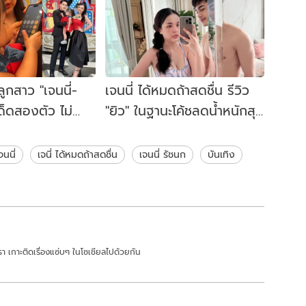
ลูกสาว "เจนนี่-
เจนนี่ ได้หมดถ้าสดชื่น รีวิว
เด็ดสองตัว ไม่
"ยิว" ในฐานะโค้ชลดน้ำหนักสุด
มาก
โหด! ตอนจบช็อตฟีลแถม
หลุดโฟกัส
จนนี่
เจนี่ ได้หมดถ้าสดชื่น
เจนนี่ รัชนก
บันเทิง
า เกาะติดเรื่องแซ่บๆ ในโซเชียลไปด้วยกัน