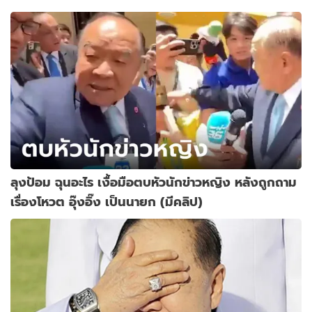
ลุงป้อม ฉุนอะไร เงื้อมือตบหัวนักข่าวหญิง หลังถูกถาม
เรื่องโหวต อุ๊งอิ๊ง เป็นนายก (มีคลิป)