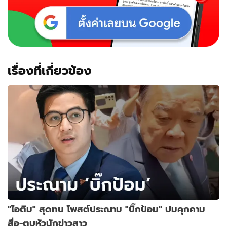
เรื่องที่เกี่ยวข้อง
"ไอติม" สุดทน โพสต์ประณาม "บิ๊กป้อม" ปมคุกคาม
สื่อ-ตบหัวนักข่าวสาว