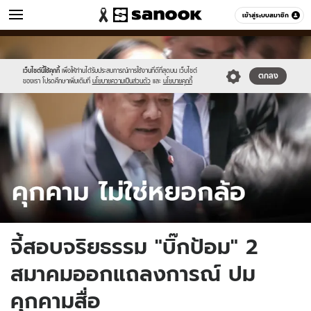
ข่าว
เข้าสู่ระบบสมาชิก
หมวดอื่นๆ
//s.isanook.com/ns/0/ud/1902/9510278/vit.jpg
Sanook
//s.isanook.com/sr/0/images/logo-
600
60
new-
sanook.png
เว็บไซต์นี้ใช้คุกกี้
เพื่อให้ท่านได้รับประสบการณ์การใช้งานที่ดีที่สุดบน เว็บไซต์
ตกลง
ของเรา โปรดศึกษาเพิ่มเติมที่
นโยบายความเป็นส่วนตัว
และ
นโยบายคุกกี้
จี้สอบจริยธรรม "บิ๊กป้อม" 2
สมาคมออกแถลงการณ์ ปม
คุกคามสื่อ