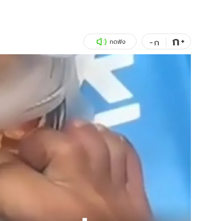
สุขภาพ
ดูทีวี
เที่ยว-กิน
WeTV
ก
+
-
ก
กดฟัง
Tasteful Thailand
Exclusive
Sanook Choice
นิยาย
ยลได้ที่
ร่วมงานกับเ