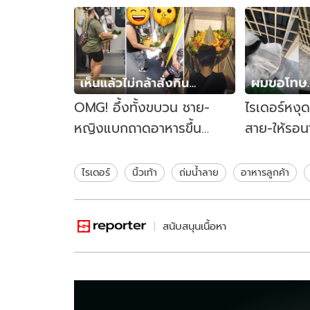
OMG! อึ้งทั้งขบวน ชาย-
ไรเดอร์หงุด
หญิงแบกถาดอาหารขึ้น
สาย-ให้รอ
รถไฟฟ้า ส่องเมนูแล้วรู้เลยไป
มารับอาหาร ร
งานอะไร
ไรเดอร์
นิ้วเท้า
ถ่มน้ำลาย
อาหารลูกค้า
สนับสนุนเนื้อหา