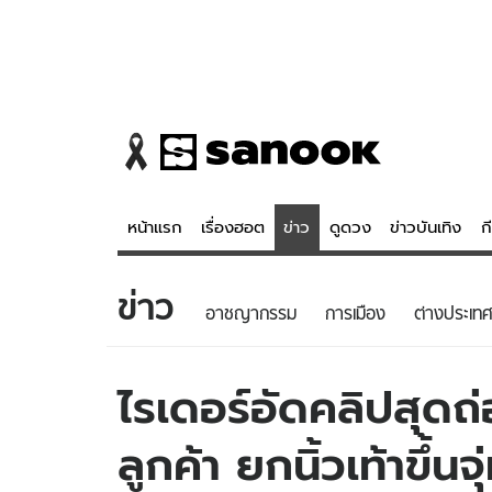
หน้าแรก
เรื่องฮอต
ข่าว
ดูดวง
ข่าวบันเทิง
ก
ข่าว
ข่าว
ดูดวง - 
อาชญากรรม
การเมือง
ต่างประเทศ
เรื่องฮอต
ดูดวง
ข่าว
หวยไทย
ไรเดอร์อัดคลิปสุดถ
ข่าวบันเทิง
สถิติหวยไท
ลูกค้า ยกนิ้วเท้าขึ้
ข่าวกีฬา
หวยลาว
ข่าวเศรษฐกิจ