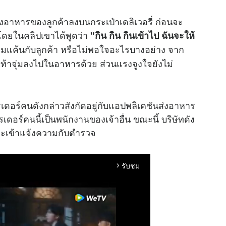
องอาหารของลูกค้าลงบนกระเป๋าเดลิเวอรี่ ก่อนจะ
โดยในคลิปเขาได้พูดว่า
"กิน กิน กินเข้าไป ฉันจะให้
วามแค้นกับลูกค้า หรือไม่พอใจอะไรบางอย่าง จาก
วเท้าจุ่มลงไปในอาหารด้วย ส่วนแรงจูงใจยังไม่
ไรเดอร์คนดังกล่าวสังกัดอยู่กับแอปพลิเคชันส่งอาหาร
ดอร์คนนี้เป็นพนักงานของเจ้าอื่น ขณะนี้ บริษัทดัง
ละเข้าแจ้งความกับตำรวจ
รับชม
arrow_forward_ios