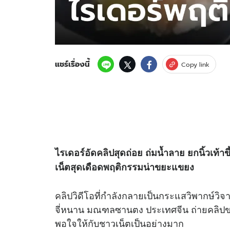
แชร์เรื่องนี้
Copy link
ไรเดอร์อัด
คลิป
สุดถ่อย ถ่มน้ำลาย ยกนิ้วเท้
เน็ตสุดเดือดพฤติกรรมน่าขยะแขยง
คลิป
วิดีโอที่กำลังกลายเป็นกระแสวิพากษ์วิจา
จี่หนาน มณฑลซานตง ประเทศจีน ถ่ายคลิป
พอใจให้กับชาวเน็ตเป็นอย่างมาก