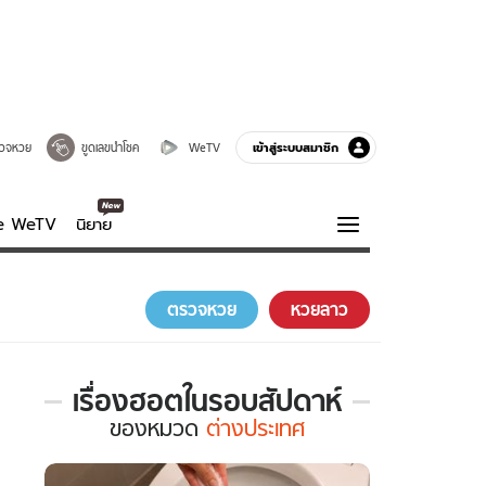
เข้าสู่ระบบสมาชิก
วจหวย
ขูดเลขนำโชค
WeTV
ve WeTV
นิยาย
รบรส
ความรู้รอบตัว
ตรวจหวย
หวยลาว
ฮาวทู
กูรู-รอบรู้
เรื่องฮอตในรอบสัปดาห์
เรื่อง
ของ
หมวด
ต่างประเทศ
ฮอต
ใน
รอบ