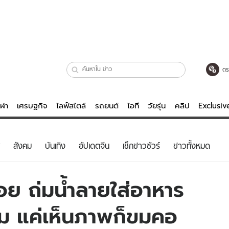
ตร
ีฬา
เศรษฐกิจ
ไลฟ์สไตล์
รถยนต์
ไอที
วัยรุ่น
คลิป
Exclusi
ตรวจหวย
ไลฟ์สไตล์
บันเทิงค
สังคม
บันเทิง
อัปเดตจีน
เช็กข่าวชัวร์
ข่าวทั้งหมด
ผู้หญิง
หนัง-ละคร
ผู้ชาย
เพลง
่อย ถ่มน้ำลายใส่อาหาร
ย
วัยรุ่น
เกมส์
นจุ่ม แค่เห็นภาพก็ขมคอ
ไอที
คลิป
รถยนต์
พอดแคสต์