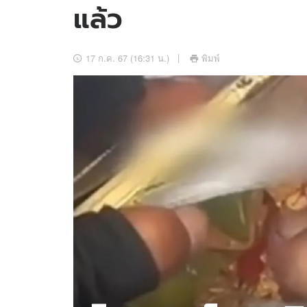
แล้ว
อัปเดตจีน
เช็กข่าวชัวร์
17 ก.ค. 67 (16:31 น.)
พิมพ์
ติดตามสนุกโซเชี
ดาวน์โหลดสนุกแอปฟรี
สงวนลิขสิทธิ์ ©
2569
บริษัท อิมเมจ ฟิวเจอร์ (ประเทศไทย) จำกัด