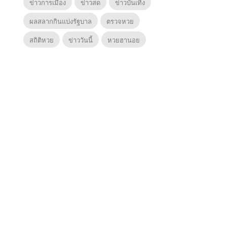
ข่าวการเมือง
ข่าวสด
ข่าวบันเทิง
ผลสลากกินแบ่งรัฐบาล
ตรวจหวย
สถิติหวย
ข่าววันนี้
หวยฮานอย