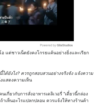
Powered by 
GliaStudios
โอ แต่ชาวเน็ตยังคงโกรธแค้นอย่างยิ่งและเรียก
M
u
้ได้ยังไง? ควรถูกสอบสวนอย่างจริงจัง แจ้งความ
t
ึ่งแสดงความเห็น
e
ี่ยวกับการสั่งอาหารเดลิเวอรี่ "เดี๋ยวนี้กล่อง
ถ้าเห็นอะไรแปลกปลอม ควรแจ้งให้ทางร้านค้า