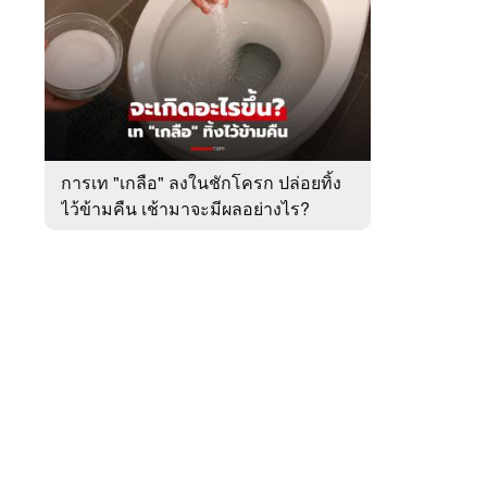
สัปดาห์
ของ
หมวด
ต่าง
 WeTV
ประเทศ
การเท "เกลือ" ลงในชักโครก ปล่อยทิ้ง
ไว้ข้ามคืน เช้ามาจะมีผลอย่างไร?
ติดต่อโฆษณา
tencentthbd
sales@tencent.co.th
รา
ร้องเรียนเนื้อหาไม่เหมาะสม
แนะนำติชม แจ้งปัญหาการใช้งาน