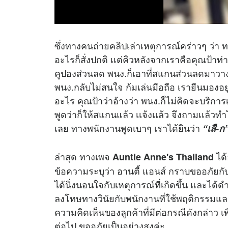
ซึ่งทางคนถ่ายคลิปเล่าเหตุการณ์คร่าวๆ ว่า 
อะไรก็สั่งปกติ เเต่คิวหลังจากเราคือคุณป้าท่
คูปองส่วนลด พนง.ก็เอาที่สแกนส่วนลดมาวาง
พนง.กลับไม่สนใจ ก้มเล่นมือถือ เรายืนมองอยู
อะไร คุณป้าว่าอ้างว่า พนง.ก็ไม่คิดจะบริกา
พูดว่าก็ให้สแกนแล้ว เเจ้งเเล้ว จึงถามเเล้ว
เลย ทางพนักงานพูดเบาๆ เราได้ยินว่า
“เสื-ก
ล่าสุด ทางเพจ
ได้
Auntie Anne's Thailand
ข้อความระบุว่า อานตี้ แอนส์ กราบขออภัยกับเ
ได้นิ่งนอนใจกับเหตุการณ์ที่เกิดขึ้น และไ
ลงโทษทางวินัยกับพนักงานที่ใช้พฤติกรรมและ
ความคิดเห็นของลูกค้าที่มีต่อกรณีดังกล่าว เ
ต่อไป ขออภัยเป็นอย่างสูงค่ะ