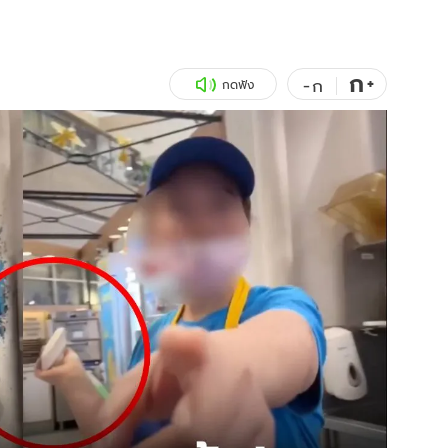
สุขภาพ
ดูทีวี
เที่ยว-กิน
WeTV
ก
+
-
ก
กดฟัง
Tasteful Thailand
Exclusive
Sanook Choice
นิยาย
ยลได้ที่
ร่วมงานกับเ