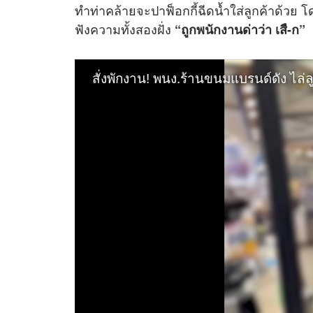
ทำท่าคล้ายจะปาฟ็อกกี้ฉีดน้ำใส่ลูกค้าด้วย 
ฟังความทั้งสองฝั่ง
“ถูกพนักงานด่าว่า เสื-ก”