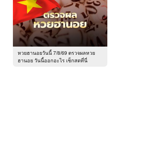
สัปดาห์
ของ
หมวด
สังคม
 WeTV
หวยฮานอยวันนี้ 7/8/69 ตรวจผลหวย
ฮานอย วันนี้ออกอะไร เช็กสดที่นี่
ติดต่อโฆษณา
tencentthbd
sales@tencent.co.th
รา
ร้องเรียนเนื้อหาไม่เหมาะสม
แนะนำติชม แจ้งปัญหาการใช้งาน