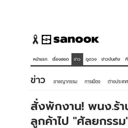
หน้าแรก
เรื่องฮอต
ข่าว
ดูดวง
ข่าวบันเทิง
ก
ข่าว
ข่าว
ดูดวง - 
อาชญากรรม
การเมือง
ต่างประเทศ
เรื่องฮอต
ดูดวง
ข่าว
หวยไทย
สั่งพักงาน! พนง.ร้
ข่าวบันเทิง
สถิติหวยไท
ลูกค้าไป "ศัลยกรรม" ต
ข่าวกีฬา
หวยลาว
ข่าวเศรษฐกิจ