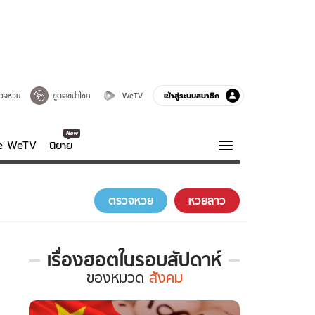
เข้าสู่ระบบสมาชิก
วจหวย
ขูดเลขนำโชค
WeTV
ve WeTV
นิยาย
รบรส
ความรู้รอบตัว
ตรวจหวย
หวยลาว
ฮาวทู
กูรู-รอบรู้
เรื่องฮอตในรอบสัปดาห์
เรื่อง
ของ
หมวด
สังคม
ฮอต
ใน
รอบ