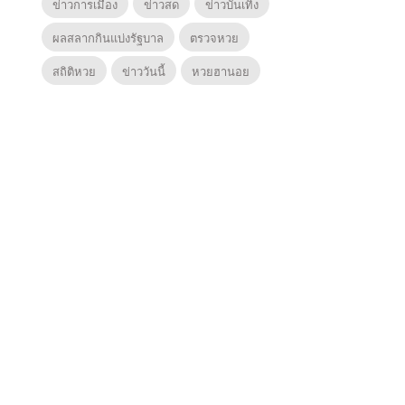
ข่าวการเมือง
ข่าวสด
ข่าวบันเทิง
ผลสลากกินแบ่งรัฐบาล
ตรวจหวย
สถิติหวย
ข่าววันนี้
หวยฮานอย