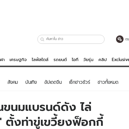
ตร
ีฬา
เศรษฐกิจ
ไลฟ์สไตล์
รถยนต์
ไอที
วัยรุ่น
คลิป
Exclusi
ตรวจหวย
ไลฟ์สไตล์
บันเทิงค
สังคม
บันเทิง
อัปเดตจีน
เช็กข่าวชัวร์
ข่าวทั้งหมด
ผู้หญิง
หนัง-ละคร
ผู้ชาย
เพลง
านขนมแบรนด์ดัง ไล่
ย
วัยรุ่น
เกมส์
ั้งท่าขู่เขวี้ยงฟ็อกกี้
ไอที
คลิป
รถยนต์
พอดแคสต์