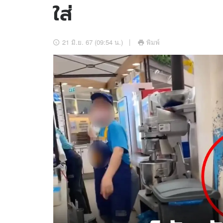
ใส่
อัปเดตจีน
เช็กข่าวชัวร์
21 มิ.ย. 67 (09:54 น.)
พิมพ์
ติดตามสนุกโซเชี
ดาวน์โหลดสนุกแอปฟรี
สงวนลิขสิทธิ์ ©
2569
บริษัท อิมเมจ ฟิวเจอร์ (ประเทศไทย) จำกัด