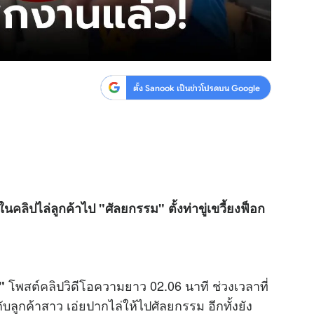
ตั้ง Sanook เป็นข่าวโปรดบน Google
 ใน
คลิป
ไล่ลูกค้าไป "ศัลยกรรม" ตั้งท่าขู่เขวี้ยงฟ็อก
โพสต์
คลิป
วิดีโอความยาว 02.06 นาที ช่วงเวลาที่
"
ลูกค้าสาว เอ่ยปากไล่ให้ไปศัลยกรรม อีกทั้งยัง