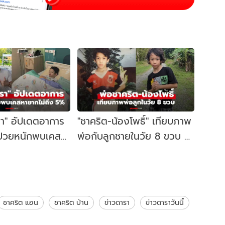
รา" อัปเดตอาการ
"ชาคริต-น้องโพธิ์" เทียบภาพ
" ป่วยหนักพบเคส
พ่อกับลูกชายในวัย 8 ขวบ ทำ
ง 5%
ตะลึงเลย
ชาคริต แอน
ชาคริต บ้าน
ข่าวดารา
ข่าวดาราวันนี้