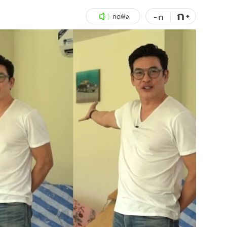
ก
สุขภาพ
+
ดูทีวี
-
ก
กดฟัง
เที่ยว-กิน
WeTV
Tasteful Thailand
Exclusive
Sanook Choice
นิยาย
ยลได้ที่
ร่วมงานกับเ