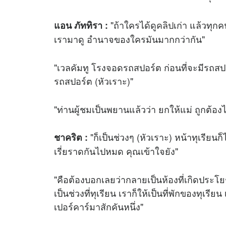
"ถ้าใครได้ดู
คลิป
เก่า แล้วทุกค
แอน ภัททิรา :
เรามาดู อำนาจของใครมันมากกว่ากัน"
"เวลคัมทู โรงจอดรถสปอร์ต ก่อนที่จะมีรถสปอ
รถสปอร์ต (หัวเราะ)"
"ท่านผู้ชมเป็นพยานแล้วว่า ยกให้แม่ ถูกต้อง
"ก็เป็นช่วงๆ (หัวเราะ) หน้าทุเรียนก
ชาคริต :
เรี่ยราดกันไปหมด คุณเข้าใจยัง"
"คือต้องบอกเลยว่ากลายเป็นห้องที่เกิดประโยชน
เป็นช่วงที่ทุเรียน เราก็ให้เป็นที่พักของทุเร
เปอร์คาร์มาสักคันหนึ่ง"