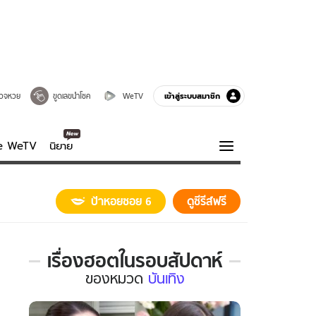
เข้าสู่ระบบสมาชิก
วจหวย
ขูดเลขนำโชค
WeTV
ve WeTV
นิยาย
รบรส
ความรู้รอบตัว
ป้าหอยซอย 6
ดูซีรีส์ฟรี
ฮาวทู
กูรู-รอบรู้
เรื่องฮอตในรอบสัปดาห์
เรื่อง
ของ
หมวด
บันเทิง
ฮอต
ใน
รอบ