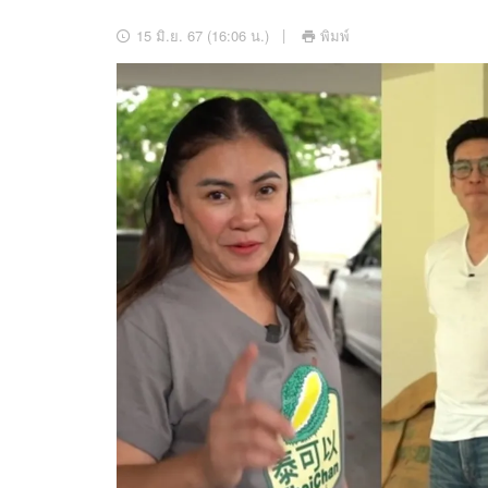
อัปเดตจีน
15 มิ.ย. 67 (16:06 น.)
พิมพ์
เช็กข่าวชัวร์
ติดตามสนุกโซเชี
ดาวน์โหลดสนุกแอปฟรี
สงวนลิขสิทธิ์ ©
2569
บริษัท อิมเมจ ฟิวเจอร์ (ประเทศไทย) จำกัด