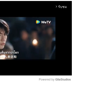
รับชม
arrow_forward_ios
Powered by 
GliaStudios
M
u
t