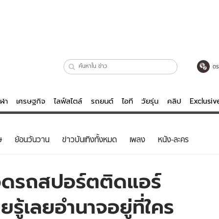
ตร
ีฬา
เศรษฐกิจ
ไลฟ์สไตล์
รถยนต์
ไอที
วัยรุ่น
คลิป
Exclusi
ตรวจหวย
ไลฟ์สไตล์
บันเทิงค
ษ
ย้อนวันวาน
ข่าวบันเทิงทั้งหมด
เพลง
หนัง-ละคร
ผู้หญิง
หนัง-ละคร
ผู้ชาย
เพลง
อดรถสปอร์ตติดแอร์
ย
วัยรุ่น
เกมส์
รู้เลยอำนาจอยู่ที่ใคร
ไอที
คลิป
รถยนต์
พอดแคสต์