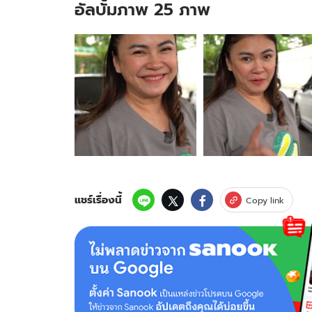
อัลบั้มภาพ 25 ภาพ
อัลบั้ม
ภาพ
25
ภาพ
ของ
"แอน"
พา
ทัวร์
โรง
จอด
รถ
สปอร์ต
แชร์เรื่องนี้
Copy link
ติด
แอร์
ของ
"ชาคริต"
สุดท้าย
รู้
เลย