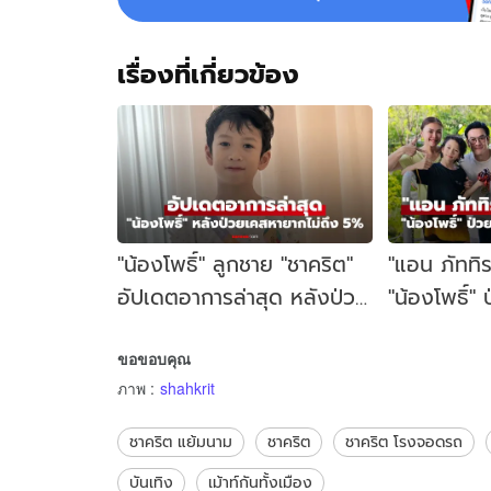
อำนาจ
อยู่
ที่
เรื่องที่เกี่ยวข้อง
ใคร
"น้องโพธิ์" ลูกชาย "ชาคริต"
"แอน ภัททิ
อัปเดตอาการล่าสุด หลังป่วย
"น้องโพธิ์
เคสหายากไม่ถึง 5%
หายากไม่ถึ
ขอขอบคุณ
ภาพ
:
shahkrit
ชาคริต แย้มนาม
ชาคริต
ชาคริต โรงจอดรถ
บันเทิง
เม้าท์กันทั้งเมือง