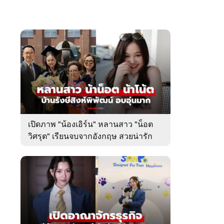
เปิดภาพ "น้องเอิร์น" หลานสาว "น็อต
วิศรุต" เรียนจบจากอังกฤษ สวยน่ารัก
มาก