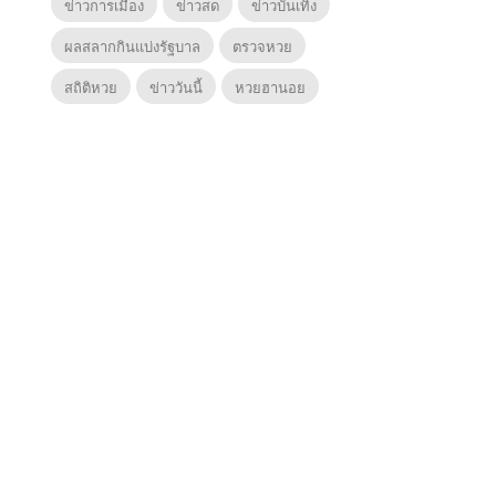
ข่าวการเมือง
ข่าวสด
ข่าวบันเทิง
ผลสลากกินแบ่งรัฐบาล
ตรวจหวย
สถิติหวย
ข่าววันนี้
หวยฮานอย