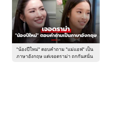
สัปดาห์
ของ
หมวด
บันเทิง
 WeTV
"น้องปีใหม่" ตอบคำถาม "แม่แอฟ" เป็น
ภาษาอังกฤษ แต่เจอดราม่า ถกกันสนั่น
ติดต่อโฆษณา
tencentthbd
sales@tencent.co.th
รา
ร้องเรียนเนื้อหาไม่เหมาะสม
แนะนำติชม แจ้งปัญหาการใช้งาน