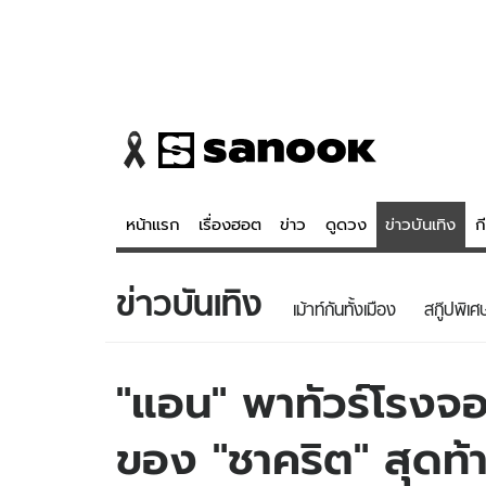
หน้าแรก
เรื่องฮอต
ข่าว
ดูดวง
ข่าวบันเทิง
ก
ข่าวบันเทิง
ข่าว
ดูดวง - 
เม้าท์กันทั้งเมือง
สกู๊ปพิเศ
เรื่องฮอต
ดูดวง
ข่าว
หวยไทย
"แอน" พาทัวร์โรงจ
ข่าวบันเทิง
สถิติหวยไท
ของ "ชาคริต" สุดท้าย
ข่าวกีฬา
หวยลาว
ข่าวเศรษฐกิจ