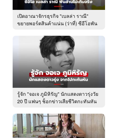
เปิดอาณาจักรธุรกิจ "เบลล่า ราณี"
ขยายพอร์ตสินค้าแน่น (ว่าที่) ซีอีโอพัน
ล้านเคียงข้าง "วิล ชวิณ"
รู้จัก "จอเจ ภูมิหิรัญ" นักแสดงดาวรุ่งวัย
20 ปี แฟนๆ ช็อกข่าวเสียชีวิตกะทันหัน