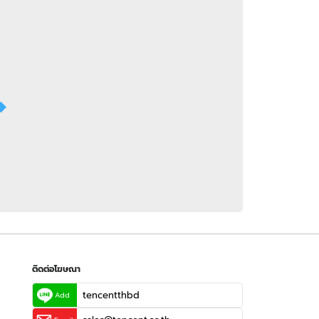
 WeTV
ติดต่อโฆษณา
tencentthbd
sales@tencent.co.th
รา
ร้องเรียนเนื้อหาไม่เหมาะสม
แนะนำติชม แจ้งปัญหาการใช้งาน
ติดต่อโฆษณา
tencentthbd
Add