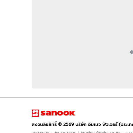
อัปเดตจีน
เช็กข่าวชัวร์
ติดตามสนุกโซเชี
ดาวน์โหลดสนุกแอปฟรี
สงวนลิขสิทธิ์ ©
2569
บริษัท อิมเมจ ฟิวเจอร์ (ประเทศไทย) จำกัด
สงวนลิขสิทธิ์ ©
2569
บริษัท อิมเมจ ฟิวเจอร์ (ประเ