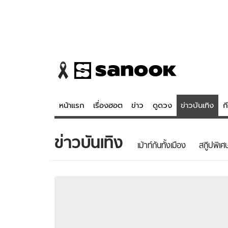
หน้าแรก
เรื่องฮอต
ข่าว
ดูดวง
ข่าวบันเทิง
ก
ข่าวบันเทิง
ข่าว
ดูดวง - 
เม้าท์กันทั้งเมือง
สกู๊ปพิเศ
เรื่องฮอต
ดูดวง
ข่าว
หวยไทย
ข่าวบันเทิง
สถิติหวยไท
ข่าวกีฬา
หวยลาว
ข่าวเศรษฐกิจ