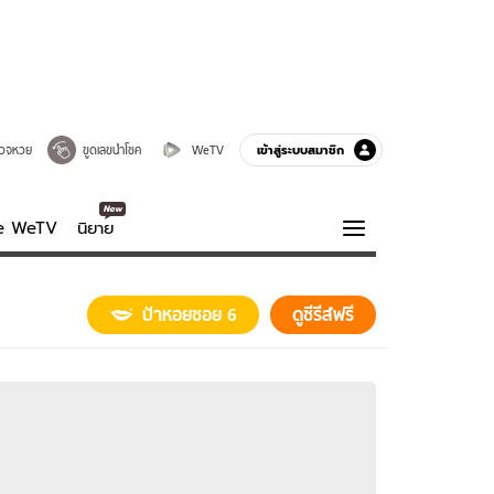
เข้าสู่ระบบสมาชิก
วจหวย
ขูดเลขนำโชค
WeTV
ve WeTV
นิยาย
รบรส
ความรู้รอบตัว
ป้าหอยซอย 6
ดูซีรีส์ฟรี
ฮาวทู
กูรู-รอบรู้