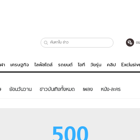
ตร
ีฬา
เศรษฐกิจ
ไลฟ์สไตล์
รถยนต์
ไอที
วัยรุ่น
คลิป
Exclusi
ตรวจหวย
ไลฟ์สไตล์
บันเทิงค
ษ
ย้อนวันวาน
ข่าวบันเทิงทั้งหมด
เพลง
หนัง-ละคร
ผู้หญิง
หนัง-ละคร
ผู้ชาย
เพลง
ย
วัยรุ่น
เกมส์
500
ไอที
คลิป
รถยนต์
พอดแคสต์