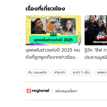
เรื่องที่เกี่ยวข้อง
บุคคลในข่าวแห่งปี 2025 คน
รู้จัก "อี
ดังที่ถูกพูดถึงจากข่าวร้อน
ประธานมูลน
แรง ประเด็นใหญ่ของสังคม
คนนี้เคยม
ด้วย
กัน จอมพลัง
ค้ายาบ้า
ยาบ้า 5 เม็ด
เสพยา
สนับสนุนเนื้อหา