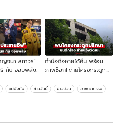
ฟ กาญจนา สถาวร"
ทำมือถือหายได้คืน พร้อม
ิธิ กัน จอมพลัง
ภาพช็อก! ถ่ายโครงกระดูก
าออกโหนกระแส
มนุษย์บนตึกร้าง ย่าน
แจ้งวัฒนะ
แม่บังคับ
ข่าววันนี้
ข่าวด่วน
อาชญากรรม