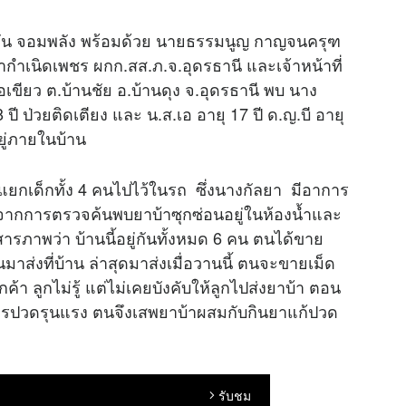
7 กัน จอมพลัง พร้อมด้วย นายธรรมนูญ กาญจนครุฑ
ล่ากำเนิดเพชร ผกก.สส.ภ.จ.อุดรธานี และเจ้าหน้าที่
อเขียว ต.บ้านชัย อ.บ้านดุง จ.อุดรธานี พบ นาง
ปี ป่วยติดเตียง และ น.ส.เอ อายุ 17 ปี ด.ญ.บี อายุ
ยู่ภายในบ้าน
แยกเด็กทั้ง 4 คนไปไว้ในรถ ซึ่งนางกัลยา มีอาการ
าน จากการตรวจค้นพบยาบ้าซุกซ่อนอยู่ในห้องน้ำและ
รภาพว่า บ้านนี้อยู่กันทั้งหมด 6 คน ตนได้ขาย
ุ่นมาส่งที่บ้าน ล่าสุดมาส่งเมื่อวานนี้ ตนจะขายเม็ด
้า ลูกไม่รู้ แต่ไม่เคยบังคับให้ลูกไปส่งยาบ้า ตอน
การปวดรุนแรง ตนจึงเสพยาบ้าผสมกับกินยาแก้ปวด
รับชม
arrow_forward_ios