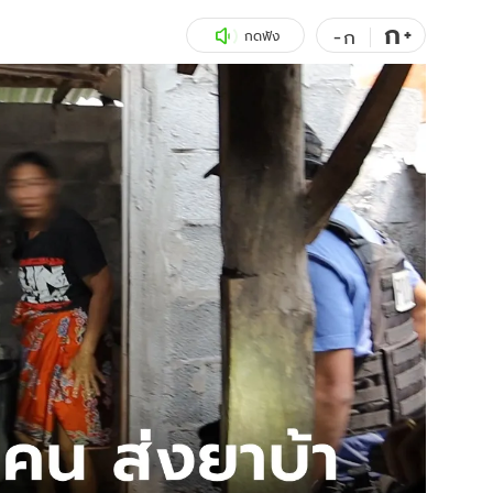
ก
สุขภาพ
+
ดูทีวี
-
ก
กดฟัง
เที่ยว-กิน
WeTV
Tasteful Thailand
Exclusive
Sanook Choice
นิยาย
ยลได้ที่
ร่วมงานกับเ