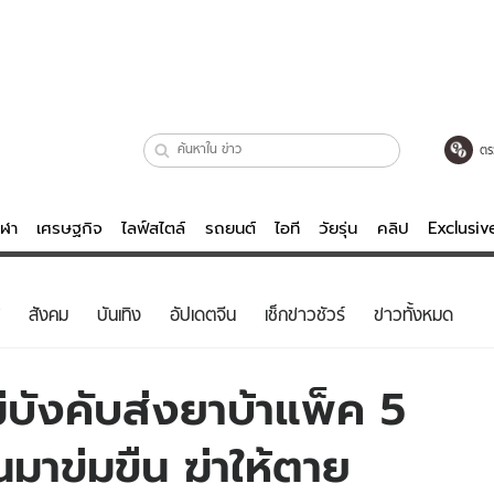
ตร
ีฬา
เศรษฐกิจ
ไลฟ์สไตล์
รถยนต์
ไอที
วัยรุ่น
คลิป
Exclusi
ตรวจหวย
ไลฟ์สไตล์
บันเทิงค
สังคม
บันเทิง
อัปเดตจีน
เช็กข่าวชัวร์
ข่าวทั้งหมด
ผู้หญิง
หนัง-ละคร
ผู้ชาย
เพลง
ม่บังคับส่งยาบ้าแพ็ค 5
ย
วัยรุ่น
เกมส์
คนมาข่มขืน ฆ่าให้ตาย
ไอที
คลิป
รถยนต์
พอดแคสต์