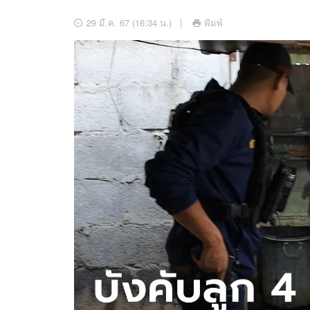
อัปเดตจีน
29 มี.ค. 67 (16:34 น.)
พิมพ์
เช็กข่าวชัวร์
ติดตามสนุกโซเชี
ดาวน์โหลดสนุกแอปฟรี
สงวนลิขสิทธิ์ ©
2569
บริษัท อิมเมจ ฟิวเจอร์ (ประเทศไทย) จำกัด