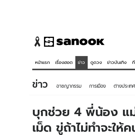
หน้าแรก
เรื่องฮอต
ข่าว
ดูดวง
ข่าวบันเทิง
ก
ข่าว
ข่าว
ดูดวง - 
อาชญากรรม
การเมือง
ต่างประเทศ
เรื่องฮอต
ดูดวง
ข่าว
หวยไทย
บุกช่วย 4 พี่น้อง แ
ข่าวบันเทิง
สถิติหวยไท
เม็ด ขู่ถ้าไม่ทำจะให้
ข่าวกีฬา
หวยลาว
ข่าวเศรษฐกิจ