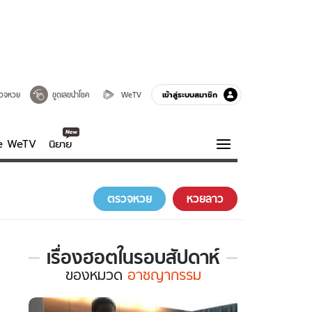
เข้าสู่ระบบสมาชิก
วจหวย
ขูดเลขนำโชค
WeTV
ve WeTV
นิยาย
รบรส
ความรู้รอบตัว
ตรวจหวย
หวยลาว
ฮาวทู
กูรู-รอบรู้
เรื่องฮอตในรอบสัปดาห์
เรื่อง
ของ
หมวด
อาชญากรรม
ฮอต
ใน
รอบ