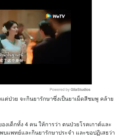
Powered by 
GliaStudios
้งแต่ป่วย จะกินยารักษาซึ่งเป็นยาเม็ดสีชมพู คล้าย
M
u
องเด็กทั้ง 4 คน ให้การว่า ตนป่วยโรคเกาต์และ
t
้ไปพบแพทย์และกินยารักษาประจำ และขอปฏิเสธว่า
e