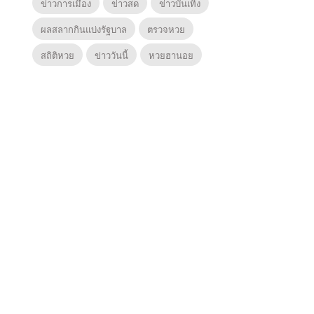
ข่าวการเมือง
ข่าวสด
ข่าวบันเทิง
ผลสลากกินแบ่งรัฐบาล
ตรวจหวย
สถิติหวย
ข่าววันนี้
หวยฮานอย