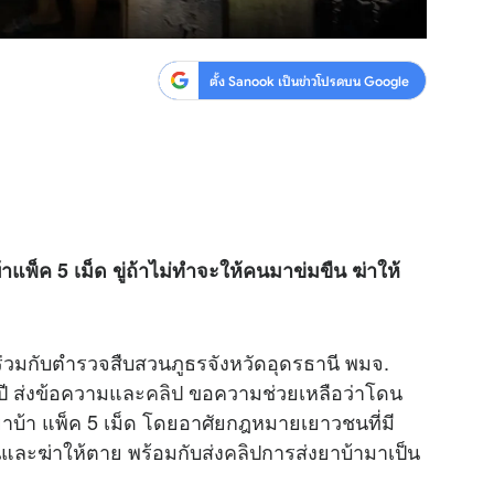
ตั้ง Sanook เป็นข่าวโปรดบน Google
บ้าแพ็ค 5 เม็ด ขู่ถ้าไม่ทำจะให้คนมาข่มขืน ฆ่าให้
่วมกับตำรวจสืบสวนภูธรจังหวัดอุดรธานี พมจ.
 ปี ส่งข้อความและ
คลิป
ขอความช่วยเหลือว่าโดน
ยยาบ้า แพ็ค 5 เม็ด โดยอาศัยกฎหมายเยาวชนที่มี
และฆ่าให้ตาย พร้อมกับส่ง
คลิป
การส่งยาบ้ามาเป็น