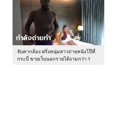
สัปดาห์
ของ
หมวด
อาชญากรรม
 WeTV
จับคากล้อง ฝรั่งหนุ่มสาวถ่ายหนังโป๊ที่
กระบี่ ขายเว็บนอกรายได้งามกว่า 1
ติดต่อโฆษณา
ล้าน
tencentthbd
sales@tencent.co.th
รา
ร้องเรียนเนื้อหาไม่เหมาะสม
แนะนำติชม แจ้งปัญหาการใช้งาน