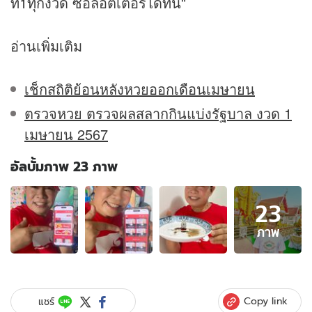
ที่1ทุกงวด ซื้อลอตเตอรี่ได้ที่นี่"
อ่านเพิ่มเติม
เช็กสถิติย้อนหลังหวยออกเดือนเมษายน
ตรวจหวย ตรวจผลสลากกินแบ่งรัฐบาล งวด 1
เมษายน 2567
อัลบั้มภาพ 23 ภาพ
อัลบั้ม
23
ภาพ
23
ภาพ
ภาพ
ของ
"มนต์
สิทธิ์"
จุด
Copy link
แชร์
เลข