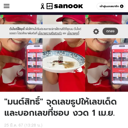
ข่าวบันเทิง
เข้าสู่ระบบสมาชิก
หมวดอื่นๆ
//s.isanook.com/ns/0/ud/1859/9297222/mon.jpg
Sanook
//s.isanook.com/sr/0/images/logo-
600
60
new-
sanook.png
เว็บไซต์นี้ใช้คุกกี้
เพื่อให้ท่านได้รับประสบการณ์การใช้งานที่ดีที่สุดบน เว็บไซต์
ตกลง
ของเรา โปรดศึกษาเพิ่มเติมที่
นโยบายความเป็นส่วนตัว
และ
นโยบายคุกกี้
"มนต์สิทธิ์" จุดเลขธูปให้เลขเด็ด
และบอกเลขที่ชอบ งวด 1 เม.ย.
25 มี.ค. 67 (13:28 น.)