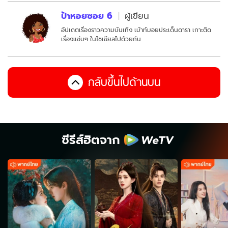
ป้าหอยซอย 6
ผู้เขียน
อัปเดตเรื่องราวความบันเทิง เม้าท์มอยประเด็นดารา เกาะติด
เรื่องแซ่บๆ ในโซเชียลไปด้วยกัน
กลับขึ้นไปด้านบน
ซีรีส์ฮิตจาก