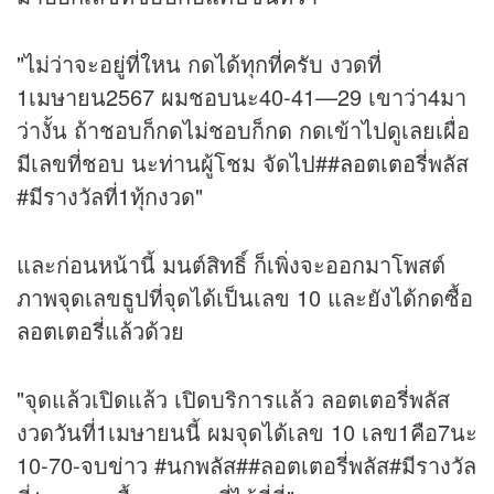
"ไม่ว่าจะอยู่ที่ใหน กดได้ทุกที่ครับ งวดที่
1เมษายน2567 ผมชอบนะ40-41—29 เขาว่า4มา
ว่างั้น ถ้าชอบก็กดไม่ชอบก็กด กดเข้าไปดูเลยเผื่อ
มีเลขที่ชอบ นะท่านผู้โชม จัดไป##
ลอตเตอรี่
พลัส
#มีรางวัลที่1ทุ้กงวด"
และก่อนหน้านี้ มนต์สิทธิ์ ก็เพิ่งจะออกมาโพสต์
ภาพจุดเลขธูปที่จุดได้เป็นเลข 10 และยังได้กดซื้อ
ลอตเตอรี่
แล้วด้วย
"จุดแล้วเปิดแล้ว เปิดบริการแล้ว ลอตเตอรี่พลัส
งวดวันที่1เมษายนนี้ ผมจุดได้เลข 10 เลข1คือ7นะ
10-70-จบ
ข่าว
#นกพลัส##ลอตเตอรี่พลัส#มีรางวัล