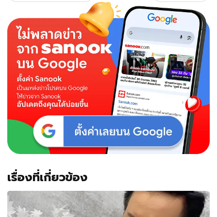
ธูป
ให้
เลข
เด็ด
และ
บอก
เลข
ที่
ชอบ
งวด
1
เม.ย.
เรื่องที่เกี่ยวข้อง